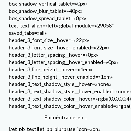
header_3_line_height__hover=»1em»
header_3_line_height__hover_enabled=»1em»
header_3_text_shadow_style__hover=»none»
header_3_text_shadow_style__hover_enabled=»none
header_3_text_shadow_color__hover=»rgba(0,0,0,0.4)
header_3_text_shadow_color__hover_enabled=»rgba(0
Encuéntranos en…
[/et_pb_text][et_pb_blurb use_icon=»on»
font_icon=»%%122%%» icon_placement=»left»
disabled_on=»on|off|off»
_builder_version=»3.29.3″
body_font=»Montserrat|600|||||||»
body_font_size=»13px»
body_line_height=»2.4em»
custom_margin=»||5%» global_module=»29059″
saved_tabs=»all» locked=»off»]