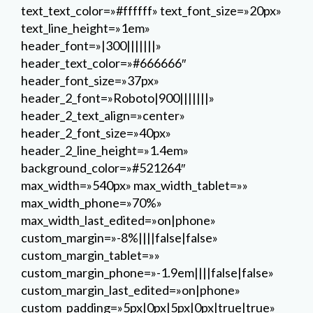
background_color=»#521264″
max_width=»540px» max_width_tablet=»»
max_width_phone=»70%»
max_width_last_edited=»on|phone»
custom_margin=»-8%||||false|false»
custom_margin_tablet=»»
custom_margin_phone=»-1.9em||||false|false»
custom_margin_last_edited=»on|phone»
custom_padding=»5px|0px|5px|0px|true|true»
text_font_size_tablet=»»
text_font_size_phone=»23px»
text_font_size_last_edited=»on|phone»
header_font_size_tablet=»»
header_font_size_phone=»27px»
header_font_size_last_edited=»on|desktop»
header_2_font_size_tablet=»30px»
header_2_font_size_phone=»24px»
header_2_font_size_last_edited=»on|phone»