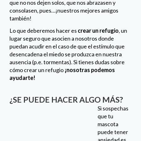
que no nos dejen solos, que nos abrazasen y
consolasen, pues…¡nuestros mejores amigos
también!
Lo que deberemos hacer es
crear un refugio
, un
lugar seguro que asocien a nosotros donde
puedan acudir en el caso de que el estímulo que
desencadena el miedo se produzca en nuestra
ausencia (p.e. tormentas). Si tienes dudas sobre
cómo crear un refugio
¡nosotras podemos
ayudarte!
¿SE PUEDE HACER ALGO MÁS?
Si sospechas que tu mascota puede tener
ansiedad es muy importante acudir a consulta.
Como hemos dicho, de forma habitual solemos
ignorar este tipo de problemas porque duran solo
un rato, pero, para nuestros mejores amigos