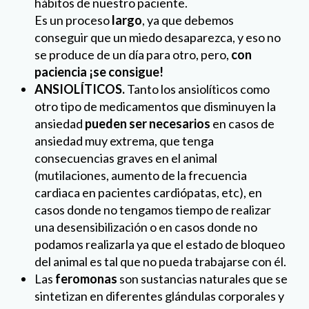
consecuencias graves en el animal
(mutilaciones, aumento de la frecuencia
cardiaca en pacientes cardiópatas, etc), en
casos donde no tengamos tiempo de realizar
una desensibilización o en casos donde no
podamos realizarla ya que el estado de bloqueo
del animal es tal que no pueda trabajarse con él.
Las
feromonas
son sustancias naturales que se
sintetizan en diferentes glándulas corporales y
que producen señales químicas
perceptibles
dentro de la misma especie.
Hoy
en día podemos encontrar algunos tipos de
feromonas sintéticas que realizan la
misma
función apaciguante
que su análogo
natural.
Un elevado porcentaje de mascotas padece
este tipo de problemas. Eso ha generado que
en el mercado aparezcan