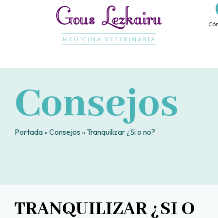
Ir
al
Cóm
contenido
Consejos
Portada
»
Consejos
»
Tranquilizar ¿Si o no?
TRANQUILIZAR ¿SI O