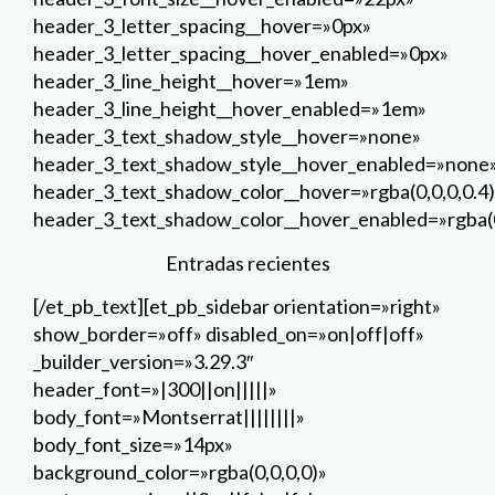
Entradas recientes
[/et_pb_text][et_pb_sidebar orientation=»right»
show_border=»off» disabled_on=»on|off|off»
_builder_version=»3.29.3″
header_font=»|300||on|||||»
body_font=»Montserrat||||||||»
body_font_size=»14px»
background_color=»rgba(0,0,0,0)»
custom_margin=»||0px||false|false»
custom_padding=»||0px||false|false»
global_module=»29057″ saved_tabs=»all»]
[/et_pb_sidebar][et_pb_text
disabled_on=»on|off|off»
_builder_version=»3.29.3″
text_font=»|300||on|||||»
text_text_color=»#ffffff» text_font_size=»20px»
text_line_height=»1em»