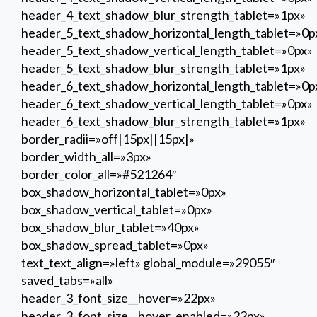
border_color_all=»#521264″
box_shadow_horizontal_tablet=»0px»
box_shadow_vertical_tablet=»0px»
box_shadow_blur_tablet=»40px»
box_shadow_spread_tablet=»0px»
text_text_align=»left» global_module=»29055″
saved_tabs=»all»
header_3_font_size__hover=»22px»
header_3_font_size__hover_enabled=»22px»
header_3_letter_spacing__hover=»0px»
header_3_letter_spacing__hover_enabled=»0px»
header_3_line_height__hover=»1em»
header_3_line_height__hover_enabled=»1em»
header_3_text_shadow_style__hover=»none»
header_3_text_shadow_style__hover_enabled=»none
header_3_text_shadow_color__hover=»rgba(0,0,0,0.4)
header_3_text_shadow_color__hover_enabled=»rgba(0