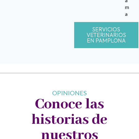
a
m
a
SERVICIOS
VETERINARIOS
EN PAMPLONA
OPINIONES
Conoce las
historias de
nuestros