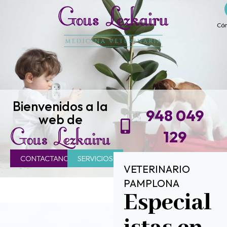
Ir
al
Cóm
contenido
Bienvenidos a la
948 049
web de
129
CONTACTANOS
SERVICIOS
VETERINARIO
PAMPLONA​
Especial