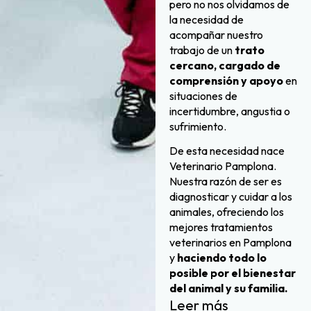
pero no nos olvidamos de
la necesidad de
acompañar nuestro
trabajo de un
trato
cercano, cargado de
comprensión y apoyo
en
situaciones de
incertidumbre, angustia o
sufrimiento.
De esta necesidad nace
Veterinario Pamplona.
Nuestra razón de ser es
diagnosticar y cuidar a los
animales, ofreciendo los
mejores tratamientos
veterinarios en Pamplona
y
haciendo todo lo
posible por el bienestar
del animal y su familia.
Leer más