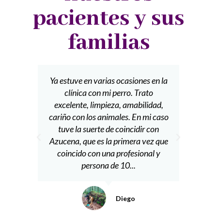
pacientes y sus
familias
Ya estuve en varias ocasiones en la
Las c
clínica con mi perro. Trato
p
excelente, limpieza, amabilidad,
obst
cariño con los animales. En mi caso
Y a
tuve la suerte de coincidir con
t
Azucena, que es la primera vez que
difer
coincido con una profesional y
persona de 10...
Diego