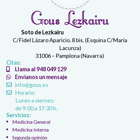
Soto de Lezkairu
C/Fidel Lázaro Aparicio, 8 bis. (Esquina C/María
Lacunza)
31006 – Pamplona (Navarra)
Citas:
Llama al 948 049 129
Envianos un mensaje
info@gous.es
Horario:
Lunes a viernes:
de 9:00 a 17:30 h.
Servicios:
Medicina General
Medicina Interna
Segunda opinión