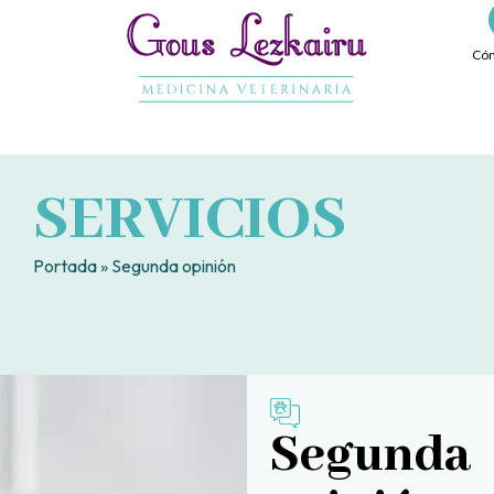
Ir
al
Cóm
contenido
SERVICIOS
Portada
»
Segunda opinión
Segunda