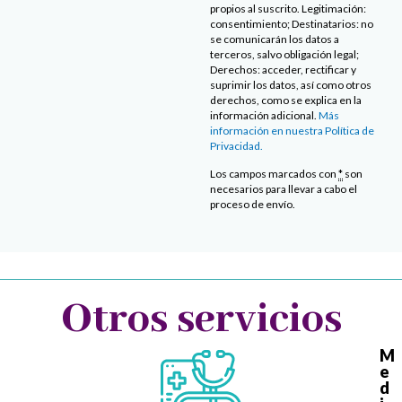
propios al suscrito. Legitimación:
consentimiento; Destinatarios: no
se comunicarán los datos a
terceros, salvo obligación legal;
Derechos: acceder, rectificar y
suprimir los datos, así como otros
derechos, como se explica en la
información adicional.
Más
información en nuestra Política de
Privacidad.
Los campos marcados con
*
son
necesarios para llevar a cabo el
proceso de envío.
Otros servicios
M
e
d