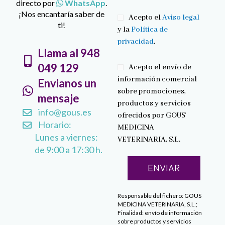
directo por
WhatsApp
.
¡Nos encantaría saber de
Acepto el
Aviso legal
ti!
y la
Política de
privacidad
.
Llama al 948
049 129
Acepto el envío de
información comercial
Envianos un
sobre promociones,
mensaje
productos y servicios
info@gous.es
ofrecidos por GOUS
Horario:
MEDICINA
Lunes a viernes:
VETERINARIA, S.L.
de 9:00 a 17:30 h.
Responsable del fichero: GOUS
MEDICINA VETERINARIA, S.L.;
Finalidad: envío de información
sobre productos y servicios