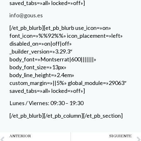
saved_tabs=»all» locked=»off»]
info@gous.es
[/et_pb_blurb][et_pb_blurb use_icon=»on»
font_icon=»%%92%%» icon_placement=»left»
disabled_on=»on|off|off»
_builder_version=»3.29.3″
body_font=»Montserrat|600|||||||»
body_font_size=»13px»
body_line_height=»2.4em»
custom_margin=»||5%» global_module=»29063″
saved_tabs=»all» locked=»off»]
Lunes / Viernes: 09:30 – 19:30
[/et_pb_blurb][/et_pb_column][/et_pb_section]
Ant
ANTERIOR
SIGUIENTE