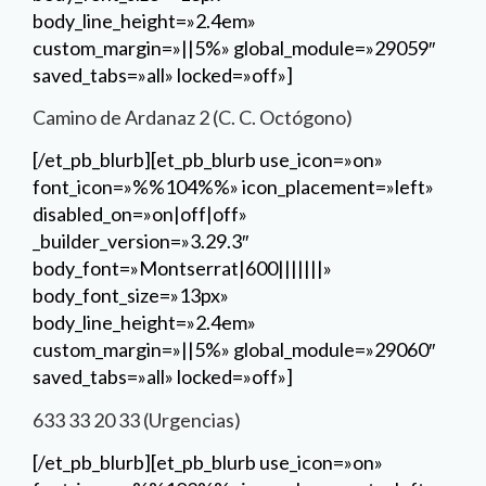
body_line_height=»2.4em»
custom_margin=»||5%» global_module=»29059″
saved_tabs=»all» locked=»off»]
Camino de Ardanaz 2 (C. C. Octógono)
[/et_pb_blurb][et_pb_blurb use_icon=»on»
font_icon=»%%104%%» icon_placement=»left»
disabled_on=»on|off|off»
_builder_version=»3.29.3″
body_font=»Montserrat|600|||||||»
body_font_size=»13px»
body_line_height=»2.4em»
custom_margin=»||5%» global_module=»29060″
saved_tabs=»all» locked=»off»]
633 33 20 33 (Urgencias)
[/et_pb_blurb][et_pb_blurb use_icon=»on»