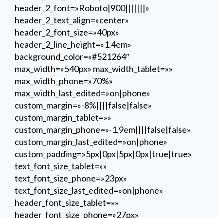
header_2_font=»Roboto|900|||||||»
header_2_text_align=»center»
header_2_font_size=»40px»
header_2_line_height=»1.4em»
background_color=»#521264″
max_width=»540px» max_width_tablet=»»
max_width_phone=»70%»
max_width_last_edited=»on|phone»
custom_margin=»-8%||||false|false»
custom_margin_tablet=»»
custom_margin_phone=»-1.9em||||false|false»
custom_margin_last_edited=»on|phone»
custom_padding=»5px|0px|5px|0px|true|true»
text_font_size_tablet=»»
text_font_size_phone=»23px»
text_font_size_last_edited=»on|phone»
header_font_size_tablet=»»
header_font_size_phone=»27px»