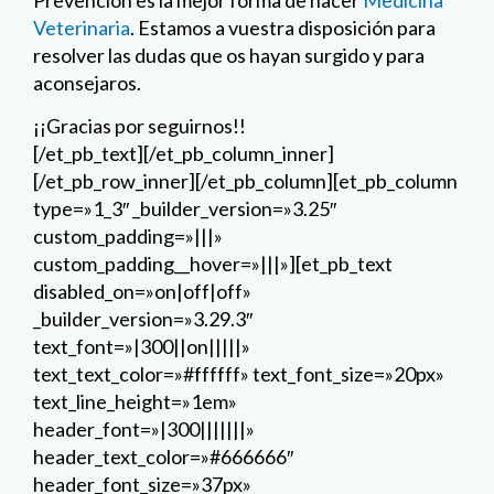
Veterinaria
. Estamos a vuestra disposición para
resolver las dudas que os hayan surgido y para
aconsejaros.
¡¡Gracias por seguirnos!!
[/et_pb_text][/et_pb_column_inner]
[/et_pb_row_inner][/et_pb_column][et_pb_column
type=»1_3″ _builder_version=»3.25″
custom_padding=»|||»
custom_padding__hover=»|||»][et_pb_text
disabled_on=»on|off|off»
_builder_version=»3.29.3″
text_font=»|300||on|||||»
text_text_color=»#ffffff» text_font_size=»20px»
text_line_height=»1em»
header_font=»|300|||||||»
header_text_color=»#666666″
header_font_size=»37px»