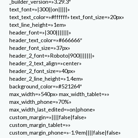
_builder_version=»3.29.3″
text_font=»|300||on|||||»
text_text_color=»#ffffff» text_font_size=»20px»
text_line_height=»1em»
header_font=»|300|||||||»
header_text_color=»#666666″
header_font_size=»37px»
header_2_font=»Roboto|900|||||||»
header_2_text_align=»center»
header_2_font_size=»40px»
header_2_line_height=»1.4em»
background_color=»#521264″
max_width=»540px» max_width_tablet=»»
max_width_phone=»70%»
max_width_last_edited=»on|phone»
custom_margin=»||||false|false»
custom_margin_tablet=»»
custom_margin_phone=»-1.9em||||false|false»