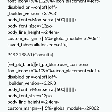
font_icon=»%%102%%» icon_placement=»left»
disabled_on=»on|off|off»
_builder_version=»3.29.3″
body_font=»Montserrat|600|||||||»
body_font_size=»13px»
body_line_height=»2.4em»
custom_margin=»||5%» global_module=»29061″
saved_tabs=»all» locked=»off»]
948 34 88 61 (Consulta)
[/et_pb_blurb][et_pb_blurb use_icon=»on»
font_icon=»%%109%%» icon_placement=»left»
disabled_on=»on|off|off»
_builder_version=»3.29.3″
body_font=»Montserrat|600|||||||»
body_font_size=»13px»
body_line_height=»2.4em»
custom_margin=»||5%» global_module=»29062″