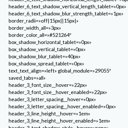
header_6_text_shadow_vertical_length_tablet=»0px»
header_6_text_shadow_blur_strength_tablet=»1px»
border_radii=»off|15px||15px|»
border_width_all=»3px»
border_color_all=»#521264″
box_shadow_horizontal_tablet=»0px»
box_shadow_vertical_tablet=»0px»
box_shadow_blur_tablet=»40px»
box_shadow_spread_tablet=»0px»
text_text_align=»left» global_module=»29055″
saved_tabs=»all»
header_3_font_size__hover=»22px»
header_3_font_size__hover_enabled=»22px»
header_3_letter_spacing__hover=»0px»
header_3_letter_spacing__hover_enabled=»0px»
header_3_line_height__hover=»1em»
header_3_line_height__hover_enabled=»1em»
header_3_text_shadow_style__hover=»none»