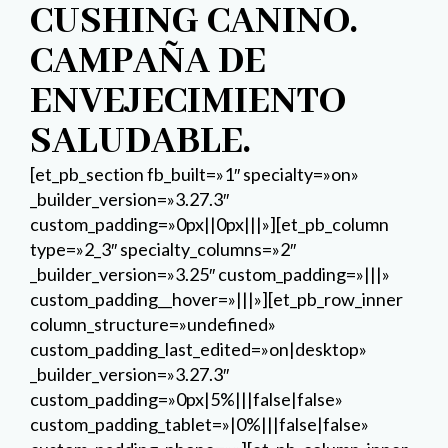
CUSHING CANINO.
CAMPAÑA DE
ENVEJECIMIENTO
SALUDABLE.
[et_pb_section fb_built=»1″ specialty=»on»
_builder_version=»3.27.3″
custom_padding=»0px||0px|||»][et_pb_column
type=»2_3″ specialty_columns=»2″
_builder_version=»3.25″ custom_padding=»|||»
custom_padding__hover=»|||»][et_pb_row_inner
column_structure=»undefined»
custom_padding_last_edited=»on|desktop»
_builder_version=»3.27.3″
custom_padding=»0px|5%|||false|false»
custom_padding_tablet=»|0%|||false|false»