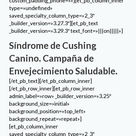
custom_padding_phone=»»][et_pb_column_inner
type=»undefined»
saved_specialty_column_type=»2_3″
_builder_version=»3.27.3″][et_pb_text
_builder_version=»3.29.3″ text_font=»|||on|||||»]
Síndrome de Cushing
Canino. Campaña de
Envejecimiento Saludable.
[/et_pb_text][/et_pb_column_inner]
[/et_pb_row_inner][et_pb_row_inner
admin_label=»row» _builder_version=»3.25″
background_size=»initial»
background_position=»top_left»
background_repeat=»repeat»]
[et_pb_column_inner
saved_specialty_column_type=»2_3″