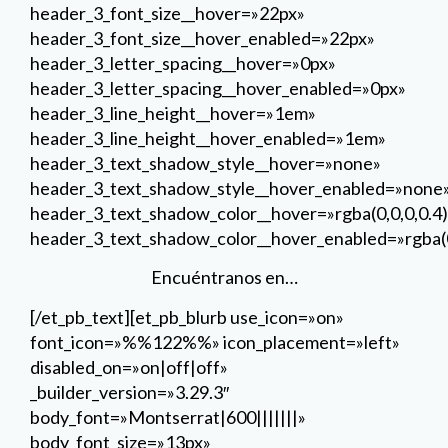
header_3_font_size__hover=»22px»
header_3_font_size__hover_enabled=»22px»
header_3_letter_spacing__hover=»0px»
header_3_letter_spacing__hover_enabled=»0px»
header_3_line_height__hover=»1em»
header_3_line_height__hover_enabled=»1em»
header_3_text_shadow_style__hover=»none»
header_3_text_shadow_style__hover_enabled=»none
header_3_text_shadow_color__hover=»rgba(0,0,0,0.4)
header_3_text_shadow_color__hover_enabled=»rgba(0
Encuéntranos en…
[/et_pb_text][et_pb_blurb use_icon=»on»
font_icon=»%%122%%» icon_placement=»left»
disabled_on=»on|off|off»
_builder_version=»3.29.3″
body_font=»Montserrat|600|||||||»
body_font_size=»13px»