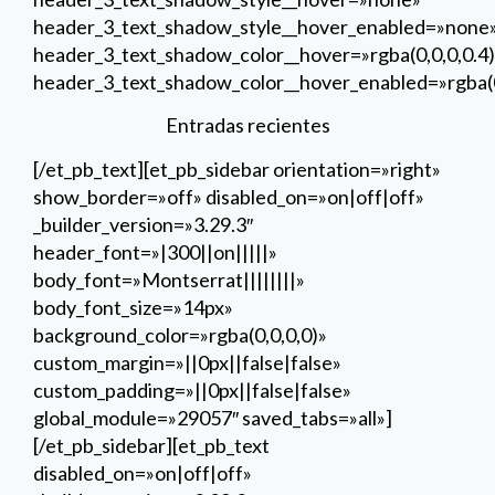
header_3_text_shadow_style__hover_enabled=»none
header_3_text_shadow_color__hover=»rgba(0,0,0,0.4)
header_3_text_shadow_color__hover_enabled=»rgba(0
Entradas recientes
[/et_pb_text][et_pb_sidebar orientation=»right»
show_border=»off» disabled_on=»on|off|off»
_builder_version=»3.29.3″
header_font=»|300||on|||||»
body_font=»Montserrat||||||||»
body_font_size=»14px»
background_color=»rgba(0,0,0,0)»
custom_margin=»||0px||false|false»
custom_padding=»||0px||false|false»
global_module=»29057″ saved_tabs=»all»]
[/et_pb_sidebar][et_pb_text
disabled_on=»on|off|off»