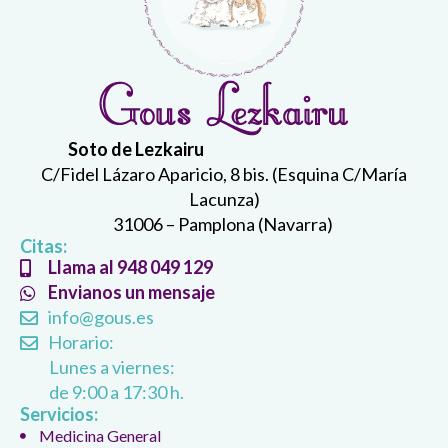
Soto de Lezkairu
C/Fidel Lázaro Aparicio, 8 bis. (Esquina C/María
Lacunza)
31006 – Pamplona (Navarra)
Citas:
Llama al 948 049 129
Envianos un mensaje
info@gous.es
Horario:
Lunes a viernes:
de 9:00 a 17:30 h.
Servicios:
Medicina General