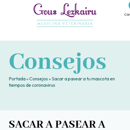
Ir
al
Cóm
contenido
Consejos
Portada
»
Consejos
»
Sacar a pasear a tu mascota en
tiempos de coronavirus
SACAR A PASEAR A