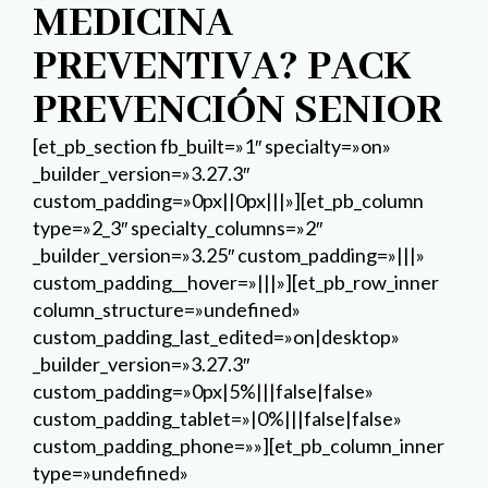
MEDICINA
PREVENTIVA? PACK
PREVENCIÓN SENIOR
[et_pb_section fb_built=»1″ specialty=»on»
_builder_version=»3.27.3″
custom_padding=»0px||0px|||»][et_pb_column
type=»2_3″ specialty_columns=»2″
_builder_version=»3.25″ custom_padding=»|||»
custom_padding__hover=»|||»][et_pb_row_inner
column_structure=»undefined»
custom_padding_last_edited=»on|desktop»
_builder_version=»3.27.3″
custom_padding=»0px|5%|||false|false»
custom_padding_tablet=»|0%|||false|false»
custom_padding_phone=»»][et_pb_column_inner
type=»undefined»