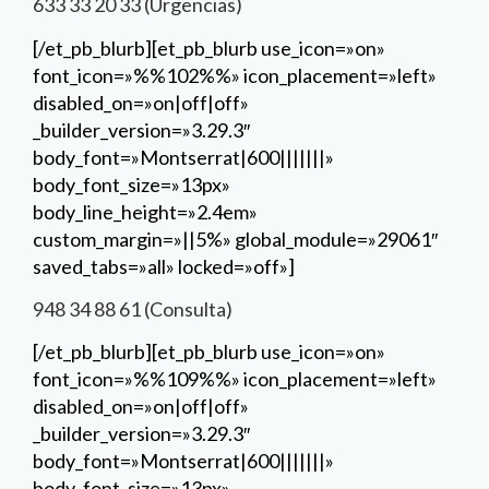
633 33 20 33 (Urgencias)
[/et_pb_blurb][et_pb_blurb use_icon=»on»
font_icon=»%%102%%» icon_placement=»left»
disabled_on=»on|off|off»
_builder_version=»3.29.3″
body_font=»Montserrat|600|||||||»
body_font_size=»13px»
body_line_height=»2.4em»
custom_margin=»||5%» global_module=»29061″
saved_tabs=»all» locked=»off»]
948 34 88 61 (Consulta)
[/et_pb_blurb][et_pb_blurb use_icon=»on»
font_icon=»%%109%%» icon_placement=»left»
disabled_on=»on|off|off»
_builder_version=»3.29.3″
body_font=»Montserrat|600|||||||»
body_font_size=»13px»