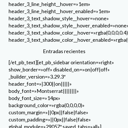
header_3_line_height__hover=»1em»
header_3_line_height__hover_enabled=»1em»
header_3_text_shadow_style__hover=»none»
header_3_text_shadow_style__hover_enabled=»none
header_3_text_shadow_color__hover=»rgba(0,0,0,0.4)
header_3_text_shadow_color__hover_enabled=»rgba(0
Entradas recientes
[/et_pb_text][et_pb_sidebar orientation=»right»
show_border=»off» disabled_on=»on|off|off»
_builder_version=»3.29.3″
header_font=»|300||on|||||»
body_font=»Montserrat||||||||»
body_font_size=»14px»
background_color=»rgba(0,0,0,0)»
custom_margin=»||0px||false|false»
custom_padding=»||0px||false|false»
global_module=»29057″ saved_tabs=»all»]