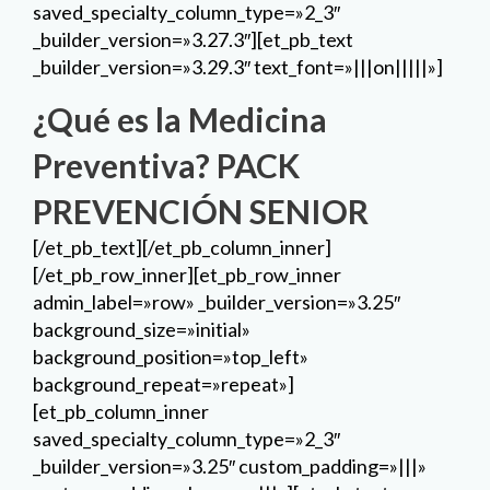
saved_specialty_column_type=»2_3″
_builder_version=»3.27.3″][et_pb_text
_builder_version=»3.29.3″ text_font=»|||on|||||»]
¿Qué es la Medicina
Preventiva? PACK
PREVENCIÓN SENIOR
[/et_pb_text][/et_pb_column_inner]
[/et_pb_row_inner][et_pb_row_inner
admin_label=»row» _builder_version=»3.25″
background_size=»initial»
background_position=»top_left»
background_repeat=»repeat»]
[et_pb_column_inner
saved_specialty_column_type=»2_3″
_builder_version=»3.25″ custom_padding=»|||»