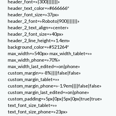
header_font=»|300|||||||»
header_text_color=»#666666″
header_font_size=»37px»
header_2_font=»Roboto|900|||||||»
header_2_text_align=»center»
header_2_font_size=»40px»
header_2_line_height=»1.4em»
background_color=»#521264″
max_width=»540px» max_width_tablet=»»
max_width_phone=»70%»
max_width_last_edited=»on|phone»
custom_margin=»-8%||||false|false»
custom_margin_tablet=»»
custom_margin_phone=»-1.9em||||false|false»
custom_margin_last_edited=»on|phone»
custom_padding=»5px|0px|5px|0px|true|true»
text_font_size_tablet=»»
text_font_size_phone=»23px»