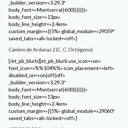
_builder_version=»3.29.3″
body_font=»Montserrat|600|||||||»
body_font_size=»13px»
body_line_height=»2.4em»
custom_margin=»||5%» global_module=»29059″
saved_tabs=»all» locked=»off»]
Camino de Ardanaz 2 (C. C. Octógono)
[/et_pb_blurb][et_pb_blurb use_icon=»on»
font_icon=»%%104%%» icon_placement=»left»
disabled_on=»on|off|off»
_builder_version=»3.29.3″
body_font=»Montserrat|600|||||||»
body_font_size=»13px»
body_line_height=»2.4em»
custom_margin=»||5%» global_module=»29060″
saved_tabs=»all» locked=»off»]