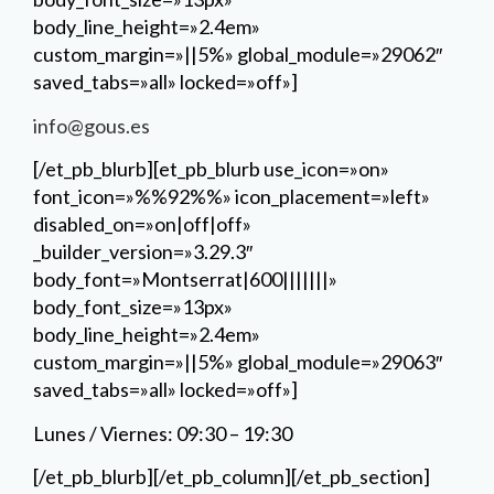
body_line_height=»2.4em»
custom_margin=»||5%» global_module=»29062″
saved_tabs=»all» locked=»off»]
info@gous.es
[/et_pb_blurb][et_pb_blurb use_icon=»on»
font_icon=»%%92%%» icon_placement=»left»
disabled_on=»on|off|off»
_builder_version=»3.29.3″
body_font=»Montserrat|600|||||||»
body_font_size=»13px»
body_line_height=»2.4em»
custom_margin=»||5%» global_module=»29063″
saved_tabs=»all» locked=»off»]
Lunes / Viernes: 09:30 – 19:30
[/et_pb_blurb][/et_pb_column][/et_pb_section]