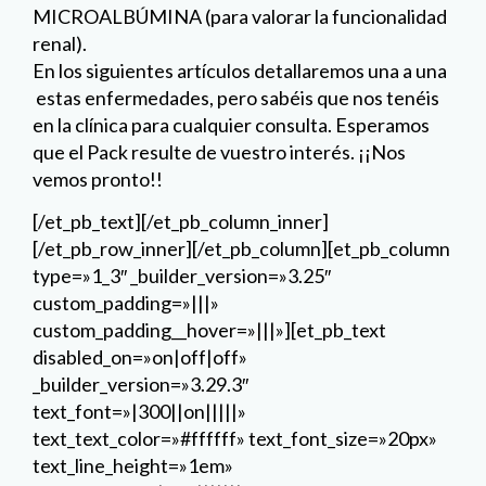
MICROALBÚMINA (para valorar la funcionalidad
renal).
En los siguientes artículos detallaremos una a una
estas enfermedades, pero sabéis que nos tenéis
en la clínica para cualquier consulta. Esperamos
que el Pack resulte de vuestro interés. ¡¡Nos
vemos pronto!!
[/et_pb_text][/et_pb_column_inner]
[/et_pb_row_inner][/et_pb_column][et_pb_column
type=»1_3″ _builder_version=»3.25″
custom_padding=»|||»
custom_padding__hover=»|||»][et_pb_text
disabled_on=»on|off|off»
_builder_version=»3.29.3″
text_font=»|300||on|||||»
text_text_color=»#ffffff» text_font_size=»20px»
text_line_height=»1em»