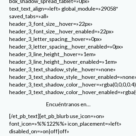
box_shadow_spread_tablet=»0px»
text_text_align=»left» global_module=»29058″
saved_tabs=»all»
header_3_font_size__hover=»22px»
header_3_font_size__hover_enabled=»22px»
header_3_letter_spacing__hover=»0px»
header_3_letter_spacing__hover_enabled=»0px»
header_3_line_height__hover=»1em»
header_3_line_height__hover_enabled=»1em»
header_3_text_shadow_style__hover=»none»
header_3_text_shadow_style__hover_enabled=»none
header_3_text_shadow_color__hover=»rgba(0,0,0,0.4)
header_3_text_shadow_color__hover_enabled=»rgba(0
Encuéntranos en…
[/et_pb_text][et_pb_blurb use_icon=»on»
font_icon=»%%122%%» icon_placement=»left»
disabled_on=»on|off|off»