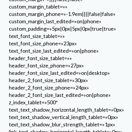
custom_margin_tablet=»»
custom_margin_phone=»-1.9em||||false|false»
custom_margin_last_edited=»on|phone»
custom_padding=»5px|0px|5px|0px|true|true»
text_font_size_tablet=»»
text_font_size_phone=»23px»
text_font_size_last_edited=»on|phone»
header_font_size_tablet=»»
header_font_size_phone=»27px»
header_font_size_last_edited=»on|desktop»
header_2_font_size_tablet=»30px»
header_2_font_size_phone=»24px»
header_2_font_size_last_edited=»on|phone»
z_index_tablet=»500″
text_text_shadow_horizontal_length_tablet=»0px»
text_text_shadow_vertical_length_tablet=»0px»
text_text_shadow_blur_strength_tablet=»1px»
link_text_shadow_horizontal_length_tablet=»0px»