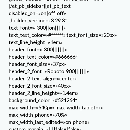
[/et_pb_sidebar][et_pb_text
disabled_on=»on|off|off»
_builder_version=»3.29.3″
text_font=»|300||on|||||»
text_text_color=»#ffffff» text_font_size=»20px»
text_line_height=»1em»
header_font=»|300|||||||»
header_text_color=»#666666″
header_font_size=»37px»
header_2_font=»Roboto|900|||||||»
header_2_text_align=»center»
header_2_font_size=»40px»
header_2_line_height=»1.4em»
background_color=»#521264″
max_width=»540px» max_width_tablet=»»
max_width_phone=»70%»
max_width_last_edited=»on|phone»
custom_margin=»||||false|false»