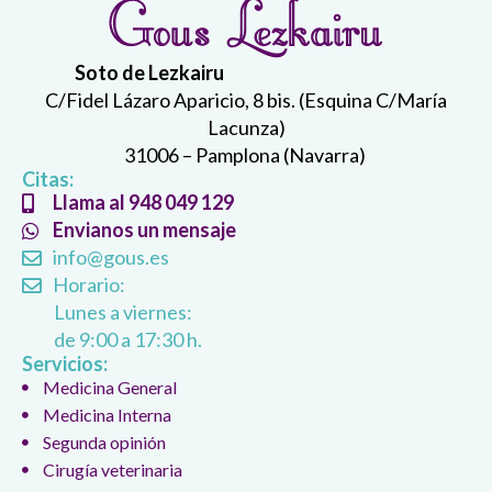
Soto de Lezkairu
C/Fidel Lázaro Aparicio, 8 bis. (Esquina C/María
Lacunza)
31006 – Pamplona (Navarra)
Citas:
Llama al 948 049 129
Envianos un mensaje
info@gous.es
Horario:
Lunes a viernes:
de 9:00 a 17:30 h.
Servicios:
Medicina General
Medicina Interna
Segunda opinión
Cirugía veterinaria