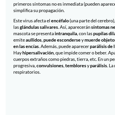
primeros síntomas no es inmediata (pueden aparecer
simplifica su propagación.
Este virus afecta el
encéfalo
(una parte del cerebro)
las
glándulas salivares
. Así, aparecerán
síntomas n
mascota se presenta
intranquila
, con las
pupilas di
emite
aullidos
,
puede esconderse
y
muerde objeto
en las encías
. Además, puede aparecer
parálisis de 
Hay
hipersalivación
, que impide comer o beber. A
cuerpos extraños como piedras, tierra, etc. En un p
progresiva,
convulsiones
,
temblores
y
parálisis
. La
respiratorios.
¿Qué sucedió en el foco de r
Se trataba de una perrita de 4 años, que vivía en u
contra la Rabia, tres años antes. Tras salir de Marr