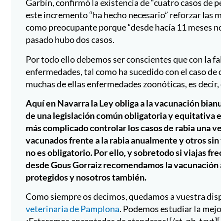
Aquí en Navarra la Ley obliga a la vacunación bianua
de una legislación común obligatoria y equitativ
más complicado controlar los casos de rabia una ve
vacunados frente a la rabia anualmente y otros s
no es obligatorio. Por ello, y sobretodo si viajas 
desde Gous Gorraiz recomendamos la vacunación a
protegidos y nosotros también.
Como siempre os decimos, quedamos a vuestra dispo
veterinaria de Pamplona
. Podemos estudiar la mejo
¡Estaremos encantadas de atenderos![/et_pb_text]
[et_pb_column type=»1_3″ _builder_version=»4.16″ 
custom_padding__hover=»|||»][et_pb_text disabled_
text_font=»|300||on|||||» text_text_color=»#ffffff»
header_font=»|300|||||||» header_text_color=»#66
header_2_font=»Roboto|900|||||||» header_2_text_
header_2_line_height=»1.4em» background_color