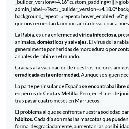
_builder_version=»4.16″ custom_padding=»|||» glob
admin_label=»Text» _builder_version=»4.18.0″ back
background_repeat=»repeat» hover_enabled=»0″ glo
que nos recuerdan la importancia de vacunar a nues
La Rabia, es una enfermedad
vírica
infecciosa
, pre
animales,
domésticos y salvajes.
El virus de la rabi
generalmente por heridas de mordedura o por conta
anuales de rabia en el mundo.
Gracias a la vacunación de nuestros mejores amigos
erradicada esta enfermedad.
Aunque se siguen dec
La parte peninsular de España
se encontraba libre 
en perros de
Ceuta
y
Melilla
. Pero, en el mes de ju
tras pasar cuatro meses en Marruecos.
El problema al que se enfrenta nuestra sociedad pa
hábitos
. Cada día son más las mascotas que puede
forma, desgraciadamente, aumentan las posibilidade