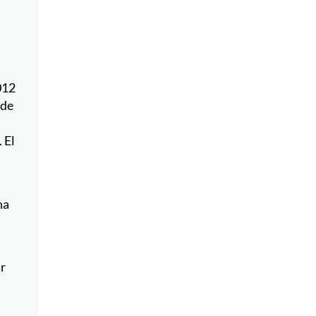
 El
ha
ar
que
ado
o,