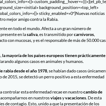
al_colors_info=»{}» custom_padding__hover=»|||»][et_pb_t
ground_size=»initial» background_position=»top_left»
bal_colors_info=»{}» sticky_enabled=»0″]Nuevas noticias
tro mejor amigo contra la Rabia.
sente en todo el mundo. Afecta a un gran número de
a presente en la
saliva
, es transmitido por
carnívoros
,
cto con mucosas, y es el responsable de más de 50.000 ca
,
la mayoría de los países europeos tienen prácticamente
larando algunos casos en animales y humanos.
de rabia desde el año 1978
, se habían dado casos únicamen
nio de 2015, se detectó un perro positivo a esta enfermedad
ra controlar esta enfermedad recae en nuestro
cambio de
n acompañarnos en nuestros
viajes
y
vacaciones
. De esta
s de contagio. Esto, unido a que la presentación de los