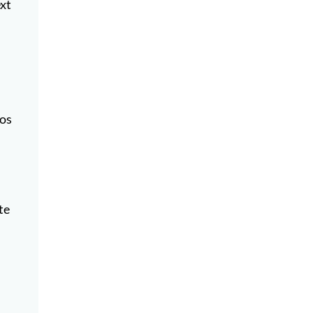
ext
sos
te