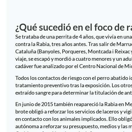
Cataluña (Banyoles, Porqueres, Montcada i Reixac y
viaje, se escapó y mordió a cuatro menores y un adul
cadáver fue analizado por el Centro Nacional de Micr
Todos los contactos de riesgo con el perro abatido 
tratamiento preventivo tras la exposición. Los otros
extraído sangre para determinar la titulación de anti
En junio de 2015 también reapareció la Rabia en Me
brote obligó a reforzar los servicios de laceros y vig
en contacto con los animales implicados. Ello obligó
autónoma a reforzar su presupuesto, medios y las m
Garbín, confirmó la existencia de “cuatro casos de p
este incremento “ha hecho necesario” reforzar las me
como preocupante porque “desde hacía 11 meses no se
pasado hubo dos casos.
Por todo ello debemos ser conscientes que con la fa
enfermedades, tal como ha sucedido con el caso de di
muchas de ellas enfermedades zoonóticas, es decir,