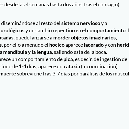
 desde las 4 semanas hasta dos años tras el contagio)
, diseminándose al resto del
sistema
nervioso
y a
eurológicos
y un cambio repentino en el
comportamiento
.
latadas
, puede lanzarse a
morder objetos imaginarios
,
s,
por ello a menudo el
hocico
aparece
lacerado
y con
heri
la mandíbula y la lengua
, saliendo esta de la boca.
parece un comportamiento de
pica
, es decir, de ingestión de
eriodo de 1-4 días, aparece una
ataxia
(incoordinación)
muerte
sobreviene tras 3-7 días por parálisis de los múscu
abia del pasado junio?
na furgoneta con dos perritas más. Había sido vacunado el 2
uecos, donde se infectó, viajaron hasta distintos municipios