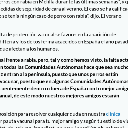
l frente a rabia, pero, tal y como hemos visto, la falta act
a en todas las Comunidades Autónomas hace que sea much
z entran a la península, puesto que unos perros están
in vacunar, puesto que en algunas Comunidades Autónoma
frecuentemente dentro o fuera de España con tu mejor amig
nual, de este modo nuestros mejores amigos estarán
sición para resolver cualquier duda en nuestra
clínica
r pauta vacunal para tu mejor amigo y según tu estilo de vi
[/et_pb_column_inner][/et_pb_row_inner][/et_pb_column]
custom_padding=»|||» global_colors_info=»{}»
on=»on|off|off» _builder_version=»3.29.3″
 text_font_size=»20px» text_line_height=»1em»
6666″ header_font_size=»37px»
align=»center» header_2_font_size=»40px»
=»#521264″ max_width=»540px» max_width_tablet=»»