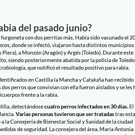
 Piera), a Monzón (Aragón) y Argés (Toledo). Durante este
to, siendo posteriormente abatida por la policía de Toledo.
obiología, que notificó el resultado positivo para rabia.
identificados en Castilla la Mancha y Cataluña han recibido
 dos perros que convivían con ella fueron aislados y se les 
cuerpos frente a la rabia.
lilla, detectándose
cuatro perros infectados en 30 días.
El
ilancia.
Varias personas tuvieron que ser tratadas
tras est
 a la Consejería de Bienestar Social y Sanidad de la ciudad
edidas de seguridad. La consejera del área, Maria Antonia
erros con rabia en Melilla durante las últimas semanas”, y 
didas de seguridad de cara al verano. El caso se ha calific
 tenía ningún caso de perro con rabia”, dijo. El verano
lta de protección vacunal se favorecen la aparición de
fteria y los de tos ferina acaecidos en España el año pasad
 que afectan a los humanos.