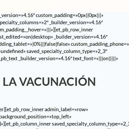
er_version=»4.16″ custom_padding=»0px||0px|||»
specialty_columns=»2″ _builder_version=»4.16″
om_padding__hover=»|||»][et_pb_row_inner
t_edited=»on|desktop» _builder_version=»4.16″
dding_tablet=»|0%|||false|false» custom_padding_phone=»
=»undefined» saved_specialty_column_type=»2_3″
pb_text _builder_version=»4.16″ text_font=»|||on|||||»
E LA VACUNACIÓN
ner][et_pb_row_inner admin_label=»row»
 background_position=»top_left»
}»][et_pb_column_inner saved_specialty_column_type=»2_