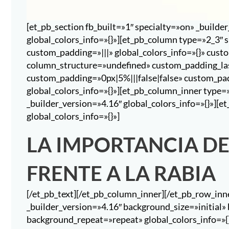
[et_pb_section fb_built=»1″ specialty=»on» _build
global_colors_info=»{}»][et_pb_column type=»2_3″ 
custom_padding=»|||» global_colors_info=»{}» cust
column_structure=»undefined» custom_padding_las
custom_padding=»0px|5%|||false|false» custom_pa
global_colors_info=»{}»][et_pb_column_inner type
_builder_version=»4.16″ global_colors_info=»{}»][et_
global_colors_info=»{}»]
LA IMPORTANCIA D
FRENTE A LA RABIA
[/et_pb_text][/et_pb_column_inner][/et_pb_row_in
_builder_version=»4.16″ background_size=»initial»
background_repeat=»repeat» global_colors_info=»{