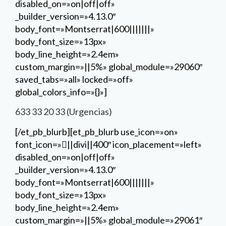
disabled_on=»on|off|off»
_builder_version=»4.13.0″
body_font=»Montserrat|600|||||||»
body_font_size=»13px»
body_line_height=»2.4em»
custom_margin=»||5%» global_module=»29060″
saved_tabs=»all» locked=»off»
global_colors_info=»{}»]
633 33 20 33 (Urgencias)
[/et_pb_blurb][et_pb_blurb use_icon=»on»
font_icon=»||divi||400″ icon_placement=»left»
disabled_on=»on|off|off»
_builder_version=»4.13.0″
body_font=»Montserrat|600|||||||»
body_font_size=»13px»
body_line_height=»2.4em»
custom_margin=»||5%» global_module=»29061″