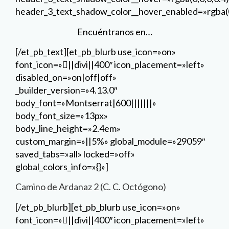
header_3_text_shadow_color__hover_enabled=»rgba(0
Encuéntranos en…
[/et_pb_text][et_pb_blurb use_icon=»on»
font_icon=»||divi||400″ icon_placement=»left»
disabled_on=»on|off|off»
_builder_version=»4.13.0″
body_font=»Montserrat|600|||||||»
body_font_size=»13px»
body_line_height=»2.4em»
custom_margin=»||5%» global_module=»29059″
saved_tabs=»all» locked=»off»
global_colors_info=»{}»]
Camino de Ardanaz 2 (C. C. Octógono)
[/et_pb_blurb][et_pb_blurb use_icon=»on»
font_icon=»||divi||400″ icon_placement=»left»