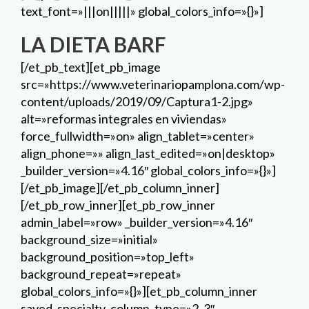
text_font=»|||on|||||» global_colors_info=»{}»]
LA DIETA BARF
[/et_pb_text][et_pb_image
src=»https://www.veterinariopamplona.com/wp-
content/uploads/2019/09/Captura1-2.jpg»
alt=»reformas integrales en viviendas»
force_fullwidth=»on» align_tablet=»center»
align_phone=»» align_last_edited=»on|desktop»
_builder_version=»4.16″ global_colors_info=»{}»]
[/et_pb_image][/et_pb_column_inner]
[/et_pb_row_inner][et_pb_row_inner
admin_label=»row» _builder_version=»4.16″
background_size=»initial»
background_position=»top_left»
background_repeat=»repeat»
global_colors_info=»{}»][et_pb_column_inner
saved_specialty_column_type=»2_3″