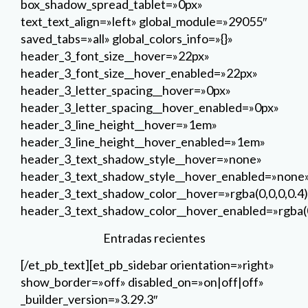
box_shadow_spread_tablet=»0px»
text_text_align=»left» global_module=»29055″
saved_tabs=»all» global_colors_info=»{}»
header_3_font_size__hover=»22px»
header_3_font_size__hover_enabled=»22px»
header_3_letter_spacing__hover=»0px»
header_3_letter_spacing__hover_enabled=»0px»
header_3_line_height__hover=»1em»
header_3_line_height__hover_enabled=»1em»
header_3_text_shadow_style__hover=»none»
header_3_text_shadow_style__hover_enabled=»none
header_3_text_shadow_color__hover=»rgba(0,0,0,0.4)
header_3_text_shadow_color__hover_enabled=»rgba(0
Entradas recientes
[/et_pb_text][et_pb_sidebar orientation=»right»
show_border=»off» disabled_on=»on|off|off»
_builder_version=»3.29.3″