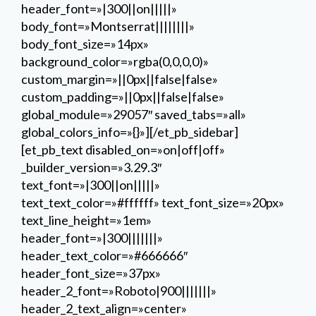
header_font=»|300||on|||||»
body_font=»Montserrat||||||||»
body_font_size=»14px»
background_color=»rgba(0,0,0,0)»
custom_margin=»||0px||false|false»
custom_padding=»||0px||false|false»
global_module=»29057″ saved_tabs=»all»
global_colors_info=»{}»][/et_pb_sidebar]
[et_pb_text disabled_on=»on|off|off»
_builder_version=»3.29.3″
text_font=»|300||on|||||»
text_text_color=»#ffffff» text_font_size=»20px»
text_line_height=»1em»
header_font=»|300|||||||»
header_text_color=»#666666″
header_font_size=»37px»
header_2_font=»Roboto|900|||||||»
header_2_text_align=»center»