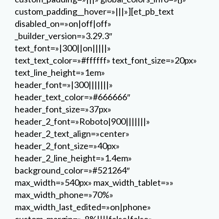
custom_padding__hover=»|||»][et_pb_text
disabled_on=»on|off|off»
_builder_version=»3.29.3″
text_font=»|300||on|||||»
text_text_color=»#ffffff» text_font_size=»20px»
text_line_height=»1em»
header_font=»|300|||||||»
header_text_color=»#666666″
header_font_size=»37px»
header_2_font=»Roboto|900|||||||»
header_2_text_align=»center»
header_2_font_size=»40px»
header_2_line_height=»1.4em»
background_color=»#521264″
max_width=»540px» max_width_tablet=»»
max_width_phone=»70%»
max_width_last_edited=»on|phone»