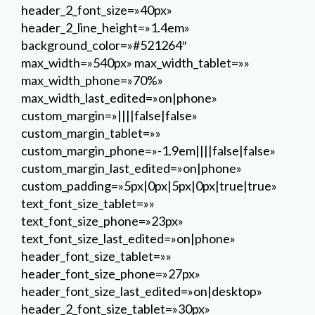
header_2_font_size=»40px»
header_2_line_height=»1.4em»
background_color=»#521264″
max_width=»540px» max_width_tablet=»»
max_width_phone=»70%»
max_width_last_edited=»on|phone»
custom_margin=»||||false|false»
custom_margin_tablet=»»
custom_margin_phone=»-1.9em||||false|false»
custom_margin_last_edited=»on|phone»
custom_padding=»5px|0px|5px|0px|true|true»
text_font_size_tablet=»»
text_font_size_phone=»23px»
text_font_size_last_edited=»on|phone»
header_font_size_tablet=»»
header_font_size_phone=»27px»
header_font_size_last_edited=»on|desktop»
header_2_font_size_tablet=»30px»