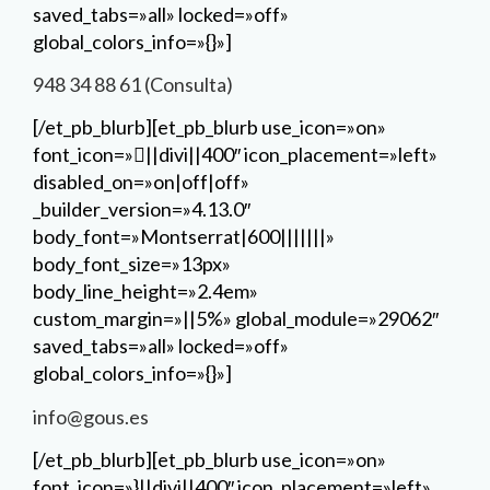
saved_tabs=»all» locked=»off»
global_colors_info=»{}»]
948 34 88 61 (Consulta)
[/et_pb_blurb][et_pb_blurb use_icon=»on»
font_icon=»||divi||400″ icon_placement=»left»
disabled_on=»on|off|off»
_builder_version=»4.13.0″
body_font=»Montserrat|600|||||||»
body_font_size=»13px»
body_line_height=»2.4em»
custom_margin=»||5%» global_module=»29062″
saved_tabs=»all» locked=»off»
global_colors_info=»{}»]
info@gous.es
[/et_pb_blurb][et_pb_blurb use_icon=»on»
font_icon=»}||divi||400″ icon_placement=»left»