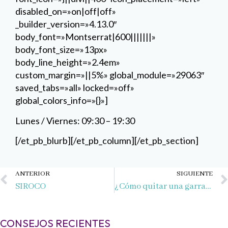
disabled_on=»on|off|off»
_builder_version=»4.13.0″
body_font=»Montserrat|600|||||||»
body_font_size=»13px»
body_line_height=»2.4em»
custom_margin=»||5%» global_module=»29063″
saved_tabs=»all» locked=»off»
global_colors_info=»{}»]
Lunes / Viernes: 09:30 – 19:30
[/et_pb_blurb][/et_pb_column][/et_pb_section]
Ant
ANTERIOR
SIGUIENTE
SIROCO
¿Cómo quitar una garrapata?
CONSEJOS RECIENTES