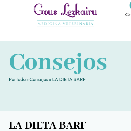
Ir
al
Cóm
contenido
Consejos
Portada
»
Consejos
»
LA DIETA BARF
LA DIETA BARF