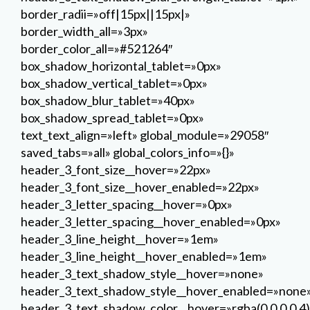
border_radii=»off|15px||15px|»
border_width_all=»3px»
border_color_all=»#521264″
box_shadow_horizontal_tablet=»0px»
box_shadow_vertical_tablet=»0px»
box_shadow_blur_tablet=»40px»
box_shadow_spread_tablet=»0px»
text_text_align=»left» global_module=»29058″
saved_tabs=»all» global_colors_info=»{}»
header_3_font_size__hover=»22px»
header_3_font_size__hover_enabled=»22px»
header_3_letter_spacing__hover=»0px»
header_3_letter_spacing__hover_enabled=»0px»
header_3_line_height__hover=»1em»
header_3_line_height__hover_enabled=»1em»
header_3_text_shadow_style__hover=»none»
header_3_text_shadow_style__hover_enabled=»none
header_3_text_shadow_color__hover=»rgba(0,0,0,0.4)