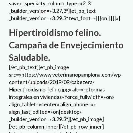
saved_specialty_column_type=»2_3″
_builder_version=»3.27.3″][et_pb_text
_builder_version=»3.29.3″ text_font=»|||on|||||»]
Hipertiroidismo felino.
Campaña de Envejecimiento
Saludable.
[/et_pb_text][et_pb_image
src=»https://www.veterinariopamplona.com/wp-
content/uploads/2019/09/cabezera-
Hipertiroidismo-felino.jpg» alt=»reformas
integrales en viviendas» force_fullwidth=»on»
align_tablet=»center» align_phone=»»
align_last_edited=»on|desktop»
_builder_version=»3.29.3″][/et_pb_image]
[/et_pb_column_inner][/et_pb_row_inner]