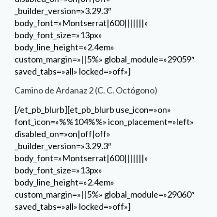
_builder_version=»3.29.3″
body_font=»Montserrat|600|||||||»
body_font_size=»13px»
body_line_height=»2.4em»
custom_margin=»||5%» global_module=»29059″
saved_tabs=»all» locked=»off»]
Camino de Ardanaz 2 (C. C. Octógono)
[/et_pb_blurb][et_pb_blurb use_icon=»on»
font_icon=»%%104%%» icon_placement=»left»
disabled_on=»on|off|off»
_builder_version=»3.29.3″
body_font=»Montserrat|600|||||||»
body_font_size=»13px»
body_line_height=»2.4em»
custom_margin=»||5%» global_module=»29060″
saved_tabs=»all» locked=»off»]