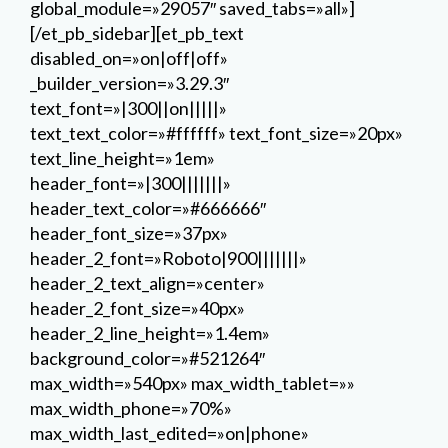
global_module=»29057″ saved_tabs=»all»]
[/et_pb_sidebar][et_pb_text
disabled_on=»on|off|off»
_builder_version=»3.29.3″
text_font=»|300||on|||||»
text_text_color=»#ffffff» text_font_size=»20px»
text_line_height=»1em»
header_font=»|300|||||||»
header_text_color=»#666666″
header_font_size=»37px»
header_2_font=»Roboto|900|||||||»
header_2_text_align=»center»
header_2_font_size=»40px»
header_2_line_height=»1.4em»
background_color=»#521264″
max_width=»540px» max_width_tablet=»»
max_width_phone=»70%»
max_width_last_edited=»on|phone»