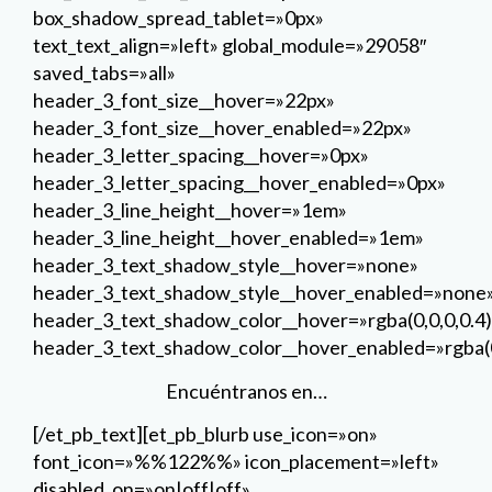
box_shadow_spread_tablet=»0px»
text_text_align=»left» global_module=»29058″
saved_tabs=»all»
header_3_font_size__hover=»22px»
header_3_font_size__hover_enabled=»22px»
header_3_letter_spacing__hover=»0px»
header_3_letter_spacing__hover_enabled=»0px»
header_3_line_height__hover=»1em»
header_3_line_height__hover_enabled=»1em»
header_3_text_shadow_style__hover=»none»
header_3_text_shadow_style__hover_enabled=»none
header_3_text_shadow_color__hover=»rgba(0,0,0,0.4)
header_3_text_shadow_color__hover_enabled=»rgba(0
Encuéntranos en…
[/et_pb_text][et_pb_blurb use_icon=»on»
font_icon=»%%122%%» icon_placement=»left»
disabled_on=»on|off|off»