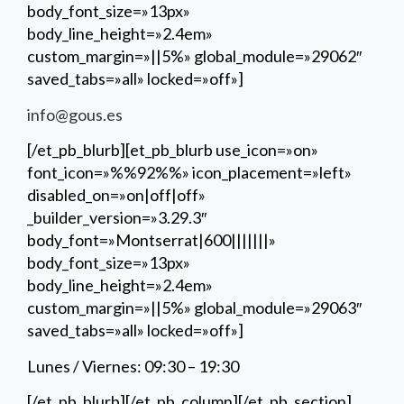
body_font_size=»13px»
body_line_height=»2.4em»
custom_margin=»||5%» global_module=»29062″
saved_tabs=»all» locked=»off»]
info@gous.es
[/et_pb_blurb][et_pb_blurb use_icon=»on»
font_icon=»%%92%%» icon_placement=»left»
disabled_on=»on|off|off»
_builder_version=»3.29.3″
body_font=»Montserrat|600|||||||»
body_font_size=»13px»
body_line_height=»2.4em»
custom_margin=»||5%» global_module=»29063″
saved_tabs=»all» locked=»off»]
Lunes / Viernes: 09:30 – 19:30
[/et_pb_blurb][/et_pb_column][/et_pb_section]