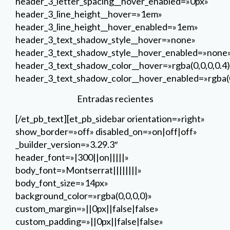
header_3_letter_spacing__hover_enabled=»0px»
header_3_line_height__hover=»1em»
header_3_line_height__hover_enabled=»1em»
header_3_text_shadow_style__hover=»none»
header_3_text_shadow_style__hover_enabled=»none
header_3_text_shadow_color__hover=»rgba(0,0,0,0.4)
header_3_text_shadow_color__hover_enabled=»rgba(0
Entradas recientes
[/et_pb_text][et_pb_sidebar orientation=»right»
show_border=»off» disabled_on=»on|off|off»
_builder_version=»3.29.3″
header_font=»|300||on|||||»
body_font=»Montserrat||||||||»
body_font_size=»14px»
background_color=»rgba(0,0,0,0)»
custom_margin=»||0px||false|false»
custom_padding=»||0px||false|false»