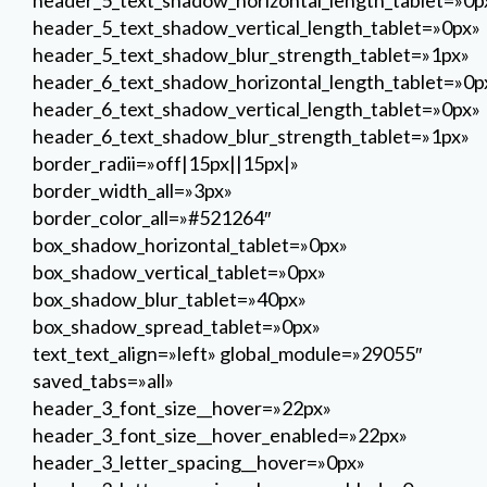
header_5_text_shadow_horizontal_length_tablet=»0p
header_5_text_shadow_vertical_length_tablet=»0px»
header_5_text_shadow_blur_strength_tablet=»1px»
header_6_text_shadow_horizontal_length_tablet=»0p
header_6_text_shadow_vertical_length_tablet=»0px»
header_6_text_shadow_blur_strength_tablet=»1px»
border_radii=»off|15px||15px|»
border_width_all=»3px»
border_color_all=»#521264″
box_shadow_horizontal_tablet=»0px»
box_shadow_vertical_tablet=»0px»
box_shadow_blur_tablet=»40px»
box_shadow_spread_tablet=»0px»
text_text_align=»left» global_module=»29055″
saved_tabs=»all»
header_3_font_size__hover=»22px»
header_3_font_size__hover_enabled=»22px»
header_3_letter_spacing__hover=»0px»