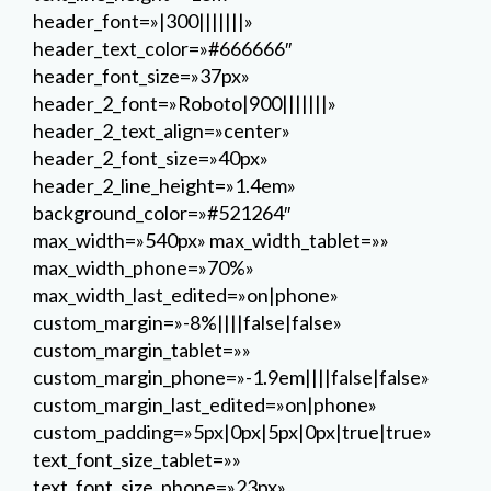
header_font=»|300|||||||»
header_text_color=»#666666″
header_font_size=»37px»
header_2_font=»Roboto|900|||||||»
header_2_text_align=»center»
header_2_font_size=»40px»
header_2_line_height=»1.4em»
background_color=»#521264″
max_width=»540px» max_width_tablet=»»
max_width_phone=»70%»
max_width_last_edited=»on|phone»
custom_margin=»-8%||||false|false»
custom_margin_tablet=»»
custom_margin_phone=»-1.9em||||false|false»
custom_margin_last_edited=»on|phone»
custom_padding=»5px|0px|5px|0px|true|true»
text_font_size_tablet=»»
text_font_size_phone=»23px»