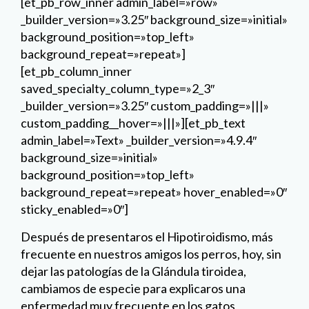
[et_pb_row_inner admin_label=»row»
_builder_version=»3.25″ background_size=»initial»
background_position=»top_left»
background_repeat=»repeat»]
[et_pb_column_inner
saved_specialty_column_type=»2_3″
_builder_version=»3.25″ custom_padding=»|||»
custom_padding__hover=»|||»][et_pb_text
admin_label=»Text» _builder_version=»4.9.4″
background_size=»initial»
background_position=»top_left»
background_repeat=»repeat» hover_enabled=»0″
sticky_enabled=»0″]
Después de presentaros el Hipotiroidismo, más
frecuente en nuestros amigos los perros, hoy, sin
dejar las patologías de la Glándula tiroidea,
cambiamos de especie para explicaros una
enfermedad muy frecuente en los gatos