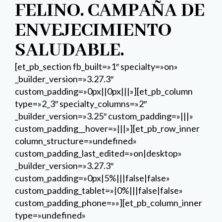
FELINO. CAMPAÑA DE
ENVEJECIMIENTO
SALUDABLE.
[et_pb_section fb_built=»1″ specialty=»on»
_builder_version=»3.27.3″
custom_padding=»0px||0px|||»][et_pb_column
type=»2_3″ specialty_columns=»2″
_builder_version=»3.25″ custom_padding=»|||»
custom_padding__hover=»|||»][et_pb_row_inner
column_structure=»undefined»
custom_padding_last_edited=»on|desktop»
_builder_version=»3.27.3″
custom_padding=»0px|5%|||false|false»
custom_padding_tablet=»|0%|||false|false»
custom_padding_phone=»»][et_pb_column_inner
type=»undefined»