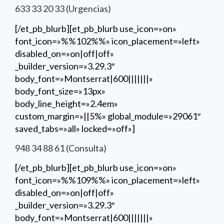
633 33 20 33 (Urgencias)
[/et_pb_blurb][et_pb_blurb use_icon=»on»
font_icon=»%%102%%» icon_placement=»left»
disabled_on=»on|off|off»
_builder_version=»3.29.3″
body_font=»Montserrat|600|||||||»
body_font_size=»13px»
body_line_height=»2.4em»
custom_margin=»||5%» global_module=»29061″
saved_tabs=»all» locked=»off»]
948 34 88 61 (Consulta)
[/et_pb_blurb][et_pb_blurb use_icon=»on»
font_icon=»%%109%%» icon_placement=»left»
disabled_on=»on|off|off»
_builder_version=»3.29.3″
body_font=»Montserrat|600|||||||»