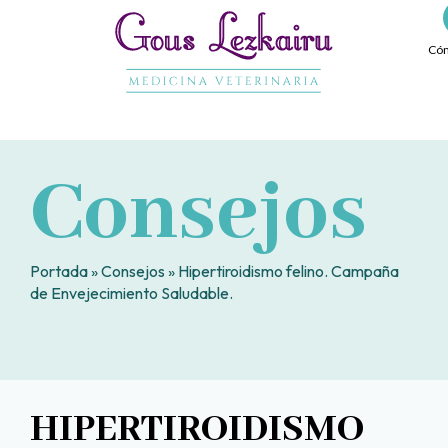
Ir
al
Cóm
contenido
Consejos
Portada
»
Consejos
»
Hipertiroidismo felino. Campaña
de Envejecimiento Saludable.
HIPERTIROIDISMO