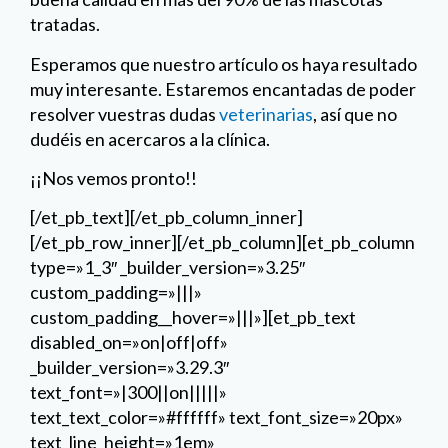
tratadas.
Esperamos que nuestro artículo os haya resultado
muy interesante. Estaremos encantadas de poder
resolver vuestras dudas
veterinarias
, así que no
dudéis en acercaros a la clínica.
¡¡Nos vemos pronto!!
[/et_pb_text][/et_pb_column_inner]
[/et_pb_row_inner][/et_pb_column][et_pb_column
type=»1_3″ _builder_version=»3.25″
custom_padding=»|||»
custom_padding__hover=»|||»][et_pb_text
disabled_on=»on|off|off»
_builder_version=»3.29.3″
text_font=»|300||on|||||»
text_text_color=»#ffffff» text_font_size=»20px»
text_line_height=»1em»