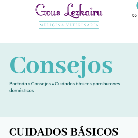
Ir
al
Cóm
contenido
Consejos
Portada
»
Consejos
»
Cuidados básicos para hurones
domésticos
CUIDADOS BÁSICOS