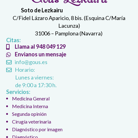
Soto de Lezkairu
C/Fidel Lázaro Aparicio, 8 bis. (Esquina C/María
Lacunza)
31006 – Pamplona (Navarra)
Citas:
Llama al 948 049 129
Envianos un mensaje
info@gous.es
Horario:
Lunes a viernes:
de 9:00 a 17:30 h.
Servicios:
Medicina General
Medicina Interna
Segunda opinión
Cirugía veterinaria
Diagnóstico por imagen
Diagnóstico