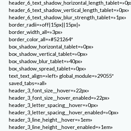
header_6_text_shadow_horizontal_length_tablet=»0p
header_6_text_shadow_vertical_length_tablet=»0px»
header_6_text_shadow_blur_strength_tablet=»1px»
border_radii=»off|15px||15px|»
border_width_all=»3px»
border_color_all=»#521264″
box_shadow_horizontal_tablet=»0px»
box_shadow_vertical_tablet=»0px»
box_shadow_blur_tablet=»40px»
box_shadow_spread_tablet=»0px»
text_text_align=»left» global_module=»29055″
saved_tabs=»all»
header_3_font_size__hover=»22px»
header_3_font_size__hover_enabled=»22px»
header_3_letter_spacing__hover=»0px»
header_3_letter_spacing__hover_enabled=»0px»
header_3_line_height__hover=»1em»
header_3_line_height__hover_enabled=»1em»