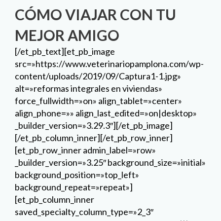
CÓMO VIAJAR CON TU
MEJOR AMIGO
[/et_pb_text][et_pb_image
src=»https://www.veterinariopamplona.com/wp-
content/uploads/2019/09/Captura1-1.jpg»
alt=»reformas integrales en viviendas»
force_fullwidth=»on» align_tablet=»center»
align_phone=»» align_last_edited=»on|desktop»
_builder_version=»3.29.3″][/et_pb_image]
[/et_pb_column_inner][/et_pb_row_inner]
[et_pb_row_inner admin_label=»row»
_builder_version=»3.25″ background_size=»initial»
background_position=»top_left»
background_repeat=»repeat»]
[et_pb_column_inner
saved_specialty_column_type=»2_3″