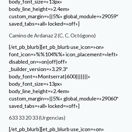
body_font_size=»13px»
body_line_height=»2.4em»
custom_margin=»||5%» global_module=»29059″
saved_tabs=»all» locked=»off»]
Camino de Ardanaz 2 (C. C. Octógono)
[/et_pb_blurb][et_pb_blurb use_icon=»on»
font_icon=»%%104%%» icon_placement=»left»
disabled_on=»on|off|off»
_builder_version=»3.29.3″
body_font=»Montserrat|600|||||||»
body_font_size=»13px»
body_line_height=»2.4em»
custom_margin=»||5%» global_module=»29060″
saved_tabs=»all» locked=»off»]
633 33 20 33 (Urgencias)
[/et_pb_blurb][et_pb_blurb use_icon=»on»