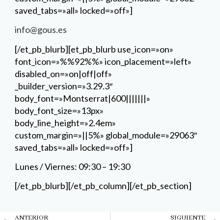
saved_tabs=»all» locked=»off»]
info@gous.es
[/et_pb_blurb][et_pb_blurb use_icon=»on»
font_icon=»%%92%%» icon_placement=»left»
disabled_on=»on|off|off»
_builder_version=»3.29.3″
body_font=»Montserrat|600|||||||»
body_font_size=»13px»
body_line_height=»2.4em»
custom_margin=»||5%» global_module=»29063″
saved_tabs=»all» locked=»off»]
Lunes / Viernes: 09:30 – 19:30
[/et_pb_blurb][/et_pb_column][/et_pb_section]
Ant
ANTERIOR
SIGUIENTE