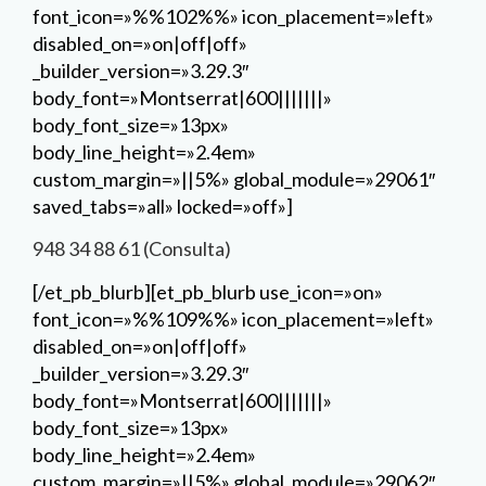
font_icon=»%%102%%» icon_placement=»left»
disabled_on=»on|off|off»
_builder_version=»3.29.3″
body_font=»Montserrat|600|||||||»
body_font_size=»13px»
body_line_height=»2.4em»
custom_margin=»||5%» global_module=»29061″
saved_tabs=»all» locked=»off»]
948 34 88 61 (Consulta)
[/et_pb_blurb][et_pb_blurb use_icon=»on»
font_icon=»%%109%%» icon_placement=»left»
disabled_on=»on|off|off»
_builder_version=»3.29.3″
body_font=»Montserrat|600|||||||»
body_font_size=»13px»
body_line_height=»2.4em»
custom_margin=»||5%» global_module=»29062″