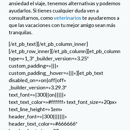
ansiedad el viaje, tenemos alternativas y podemos
ayudarlos. Si tienes cualquier duda ven a
consultarnos, como
veterinarios
te ayudaremos a
que las vacaciones con tu mejor amigo sean más
tranquilas.
[/et_pb_text][/et_pb_column_inner]
[/et_pb_row_inner][/et_pb_column][et_pb_column
type=»1_3″ _builder_version=»3.25″
custom_padding=»|||»
custom_padding__hover=»|||»][et_pb_text
disabled_on=»on|off|off»
_builder_version=»3.29.3″
text_font=»|300||on|||||»
text_text_color=»#ffffff» text_font_size=»20px»
text_line_height=»1em»
header_font=»|300|||||||»
header_text_color=»#666666″