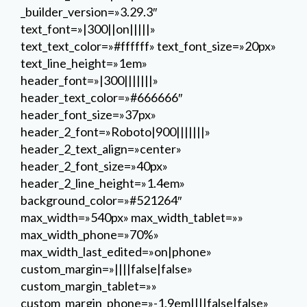
_builder_version=»3.29.3″
text_font=»|300||on|||||»
text_text_color=»#ffffff» text_font_size=»20px»
text_line_height=»1em»
header_font=»|300|||||||»
header_text_color=»#666666″
header_font_size=»37px»
header_2_font=»Roboto|900|||||||»
header_2_text_align=»center»
header_2_font_size=»40px»
header_2_line_height=»1.4em»
background_color=»#521264″
max_width=»540px» max_width_tablet=»»
max_width_phone=»70%»
max_width_last_edited=»on|phone»
custom_margin=»||||false|false»
custom_margin_tablet=»»
custom_margin_phone=»-1.9em||||false|false»