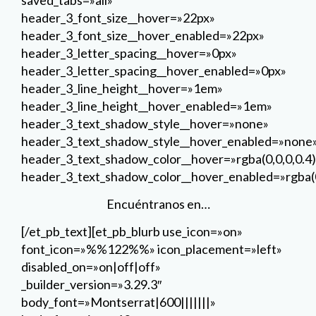
header_3_font_size__hover=»22px»
header_3_font_size__hover_enabled=»22px»
header_3_letter_spacing__hover=»0px»
header_3_letter_spacing__hover_enabled=»0px»
header_3_line_height__hover=»1em»
header_3_line_height__hover_enabled=»1em»
header_3_text_shadow_style__hover=»none»
header_3_text_shadow_style__hover_enabled=»none
header_3_text_shadow_color__hover=»rgba(0,0,0,0.4)
header_3_text_shadow_color__hover_enabled=»rgba(0
Encuéntranos en…
[/et_pb_text][et_pb_blurb use_icon=»on»
font_icon=»%%122%%» icon_placement=»left»
disabled_on=»on|off|off»
_builder_version=»3.29.3″
body_font=»Montserrat|600|||||||»