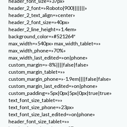
header_font_size=»37px»
header_2_font=»Roboto|900|||||||»
header_2_text_align=»center»
header_2_font_size=»40px»
header_2_line_height=»1.4em»
background_color=»#521264″
max_width=»540px» max_width_tablet=»»
max_width_phone=»70%»
max_width_last_edited=»on|phone»
custom_margin=»-8%||||false|false»
custom_margin_tablet=»»
custom_margin_phone=»-1.9em||||false|false»
custom_margin_last_edited=»on|phone»
custom_padding=»5px|0px|5px|0px|true|true»
text_font_size_tablet=»»
text_font_size_phone=»23px»
text_font_size_last_edited=»on|phone»
header_font_size_tablet=»»