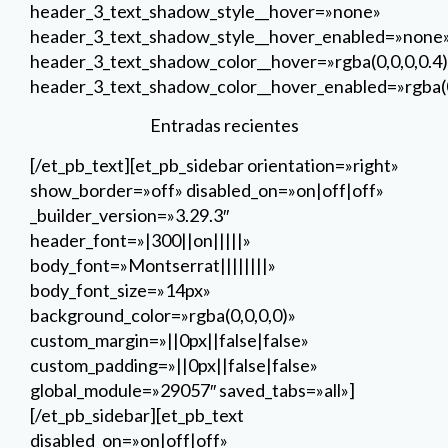
header_3_text_shadow_style__hover=»none»
header_3_text_shadow_style__hover_enabled=»none
header_3_text_shadow_color__hover=»rgba(0,0,0,0.4)
header_3_text_shadow_color__hover_enabled=»rgba(0
Entradas recientes
[/et_pb_text][et_pb_sidebar orientation=»right»
show_border=»off» disabled_on=»on|off|off»
_builder_version=»3.29.3″
header_font=»|300||on|||||»
body_font=»Montserrat||||||||»
body_font_size=»14px»
background_color=»rgba(0,0,0,0)»
custom_margin=»||0px||false|false»
custom_padding=»||0px||false|false»
global_module=»29057″ saved_tabs=»all»]
[/et_pb_sidebar][et_pb_text
disabled_on=»on|off|off»