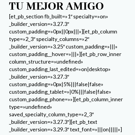
TU MEJOR AMIGO
[et_pb_section fb_built=»1″ specialty=»on»
_builder_version=»3.27.3″
custom_padding=»0px||0px|||»][et_pb_column
type=»2_3″ specialty_columns=»2″
_builder_version=»3.25″ custom_padding=»|||»
custom_padding__hover=»|||»][et_pb_row_inner
column_structure=»undefined»
custom_padding_last_edited=»on|desktop»
_builder_version=»3.27.3″
custom_padding=»0px|5%|||false|false»
custom_padding_tablet=»|0%|||false|false»
custom_padding_phone=»»][et_pb_column_inner
type=»undefined»
saved_specialty_column_type=»2_3″
_builder_version=»3.27.3″][et_pb_text
_builder_version=»3.29.3″ text_font=»|||on|||||»]