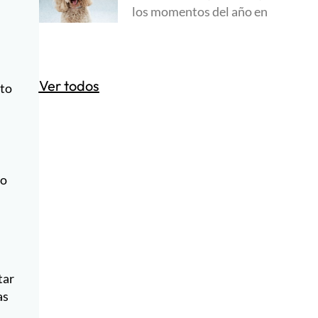
los momentos del año en
Ver todos
nto
io
tar
as