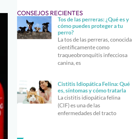
CONSEJOS RECIENTES
Tos de las perreras: ¿Qué es y
cómo puedes proteger a tu
perro?
La tos de las perreras, conocida
científicamente como
traqueobronquitis infecciosa
canina, es
Cistitis Idiopática Felina: Qué
es, síntomas y cómo tratarla
La cistitis idiopática felina
(CIF) es una de las
enfermedades del tracto