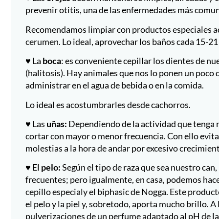
prevenir otitis, una de las enfermedades más comunes
Recomendamos limpiar con productos especiales adap
cerumen. Lo ideal, aprovechar los baños cada 15-21 
♥ La
boca
: es conveniente cepillar los dientes de n
(halitosis). Hay animales que nos lo ponen un poco
administrar en el agua de bebida o en la comida.
Lo ideal es acostumbrarles desde cachorros.
♥ Las
uñas:
Dependiendo de la actividad que tenga nu
cortar con mayor o menor frecuencia. Con ello evit
molestias a la hora de andar por excesivo crecimien
♥ El
pelo:
Según el tipo de raza que sea nuestro can,
frecuentes; pero igualmente, en casa, podemos hacer
cepillo especialy el biphasic de Nogga. Este product
el pelo y la piel y, sobretodo, aporta mucho brillo. A
pulverizaciones de un perfume adaptado al pH de la