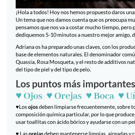
¡Hola a todos! Hoy nos hemos propuesto daros unas
Un tema que nos damos cuenta que os preocupa muc
pensamos que nos va a costar mucho tiempo, pero par
dediquemos 5-10 minutos a nuestro mejor amigo, des
Adriana os ha preparado unas claves, con los produ
base de elementos naturales. El denominador común, 
Quassia, Rosa Mosqueta, y el resto de additivos na
del tipo de piel y del tipo de pelo.
Los puntos más importantes 
♥ Ojos ♥ Orejas ♥ Boca ♥ U
♥Los
ojos
deben limpiarse frecuentemente, sobre tod
composición química particular, por lo que produce 
usar toallitas con ácido bórico y ayudarse con un pe
♥ Las
orejas
deben mantenerse limpias, aireadas y co