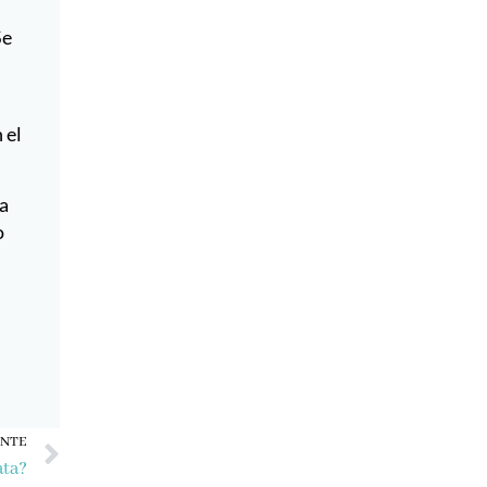
Se
 el
ta
o
Siguiente
ENTE
ata?