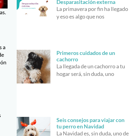
Desparasitación externa
La primavera por fin ha llegado
as.
y eso es algo que nos
s a
Primeros cuidados de un
de
cachorro
ión
La llegada de un cachorro a tu
hogar será, sin duda, uno
s
Seis consejos para viajar con
tu perro en Navidad
La Navidad es, sin duda, uno de