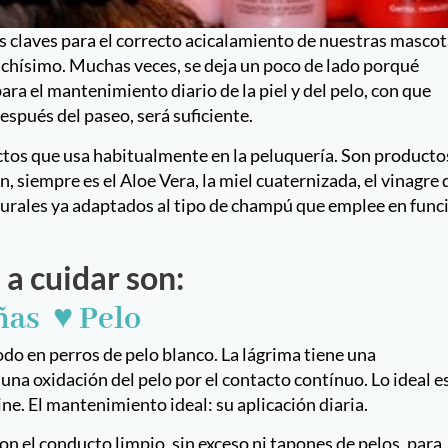
 claves para el correcto acicalamiento de nuestras mascot
hísimo. Muchas veces, se deja un poco de lado porqué
a el mantenimiento diario de la piel y del pelo, con que
pués del paseo, será suficiente.
ctos que usa habitualmente en la peluquería. Son producto
siempre es el Aloe Vera, la miel cuaternizada, el vinagre 
turales ya adaptados al tipo de champú que emplee en func
a cuidar son:
ñas ♥ Pelo
o en perros de pelo blanco. La lágrima tiene una
una oxidación del pelo por el contacto contínuo. Lo ideal e
ine. El mantenimiento ideal: su aplicación diaria.
n el conducto limpio, sin exceso ni tapones de pelos, para