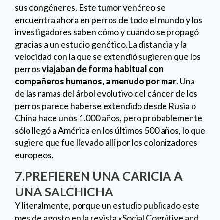
perros parece haberse extendido desde Rusia o
China hace unos 1.000 años, pero probablemente
sólo llegó a América en los últimos 500 años, lo que
sugiere que fue llevado allí por los colonizadores
europeos.
7.PREFIEREN UNA CARICIA A
UNA SALCHICHA
Y literalmente, porque un estudio publicado este
mes de agosto en la revista «Social Cognitive and
Affective Neuroscience», mostraba que la
mayoría de los perros prefieren recibir una caricia
de sus dueños a un trozo de salchicha. Para llegar
a esta conclusión los investigadores escanearon la
actividad cerebral de quince canes en varias
situaciones para tratar de averiguar qué circuitos
cerebrales se activaban en cada momento. Trece
mostraron los mismos o superiores niveles de