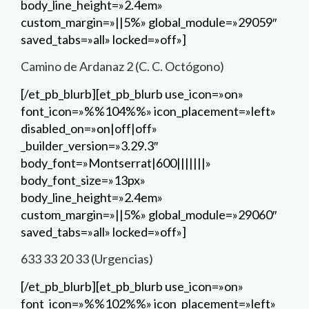
_builder_version=»3.29.3″
body_font=»Montserrat|600|||||||»
body_font_size=»13px»
body_line_height=»2.4em»
custom_margin=»||5%» global_module=»29060″
saved_tabs=»all» locked=»off»]
633 33 20 33 (Urgencias)
[/et_pb_blurb][et_pb_blurb use_icon=»on»
font_icon=»%%102%%» icon_placement=»left»
disabled_on=»on|off|off»
_builder_version=»3.29.3″
body_font=»Montserrat|600|||||||»
body_font_size=»13px»
body_line_height=»2.4em»
custom_margin=»||5%» global_module=»29061″
saved_tabs=»all» locked=»off»]
948 34 88 61 (Consulta)