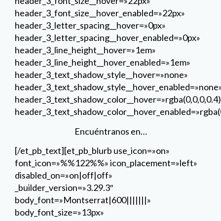
header_3_text_shadow_color__hover_enabled=»rgba(0
Encuéntranos en…
[/et_pb_text][et_pb_blurb use_icon=»on»
font_icon=»%%122%%» icon_placement=»left»
disabled_on=»on|off|off»
_builder_version=»3.29.3″
body_font=»Montserrat|600|||||||»
body_font_size=»13px»
body_line_height=»2.4em»
custom_margin=»||5%» global_module=»29059″
saved_tabs=»all» locked=»off»]
Camino de Ardanaz 2 (C. C. Octógono)
[/et_pb_blurb][et_pb_blurb use_icon=»on»
font_icon=»%%104%%» icon_placement=»left»
disabled_on=»on|off|off»