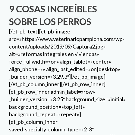
9 COSAS INCREÍBLES
SOBRE LOS PERROS
[/et_pb_text][et_pb_image
src=»https://www.veterinariopamplona.com/wp-
content/uploads/2019/09/Captura2.jpg»
alt=»reformas integrales en viviendas»
force_fullwidth=»on» align_tablet=»center»
align_phone=»» align_last_edited=»on|desktop»
_builder_version=»3.29.3″][/et_pb_image]
[/et_pb_column_inner][/et_pb_row_inner]
[et_pb_row_inner admin_label=»row»
_builder_version=»3.25″ background_size=»initial»
background_position=»top_left»
background_repeat=»repeat»]
[et_pb_column_inner
saved_specialty_column_type=»2_3″