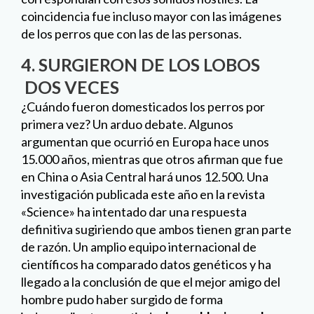
15.000
años, mientras que otros afirman que fue
en China o Asia Central hará unos 12.500. Una
investigación publicada este año en la revista
«Science» ha intentado dar una respuesta
definitiva sugiriendo que ambos tienen gran parte
de razón. Un amplio equipo internacional de
científicos ha comparado datos genéticos y ha
llegado a la conclusión de que el mejor amigo del
hombre pudo haber surgido de forma
independiente a partir de
dos poblaciones de
lobos separadas
, probablemente ahora extintas,
que vivían en lados opuestos del continente
euroasiático. Es decir,
los perros fueron
domesticados no una vez, sino dos,
antes de la
llegada de la agricultura.
5.LOBOS TEMERARIOS, PERROS
PRECAVIDOS