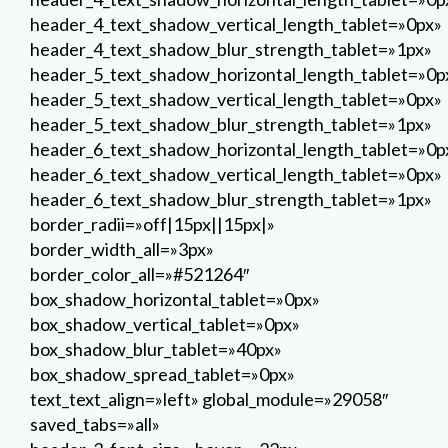
border_radii=»off|15px||15px|»
border_width_all=»3px»
border_color_all=»#521264″
box_shadow_horizontal_tablet=»0px»
box_shadow_vertical_tablet=»0px»
box_shadow_blur_tablet=»40px»
box_shadow_spread_tablet=»0px»
text_text_align=»left» global_module=»29058″
saved_tabs=»all»
header_3_font_size__hover=»22px»
header_3_font_size__hover_enabled=»22px»
header_3_letter_spacing__hover=»0px»
header_3_letter_spacing__hover_enabled=»0px»
header_3_line_height__hover=»1em»
header_3_line_height__hover_enabled=»1em»
header_3_text_shadow_style__hover=»none»
header_3_text_shadow_style__hover_enabled=»none
header_3_text_shadow_color__hover=»rgba(0,0,0,0.4)