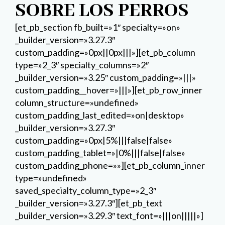
SOBRE LOS PERROS
[et_pb_section fb_built=»1″ specialty=»on»
_builder_version=»3.27.3″
custom_padding=»0px||0px|||»][et_pb_column
type=»2_3″ specialty_columns=»2″
_builder_version=»3.25″ custom_padding=»|||»
custom_padding__hover=»|||»][et_pb_row_inner
column_structure=»undefined»
custom_padding_last_edited=»on|desktop»
_builder_version=»3.27.3″
custom_padding=»0px|5%|||false|false»
custom_padding_tablet=»|0%|||false|false»
custom_padding_phone=»»][et_pb_column_inner
type=»undefined»
saved_specialty_column_type=»2_3″
_builder_version=»3.27.3″][et_pb_text
_builder_version=»3.29.3″ text_font=»|||on|||||»]