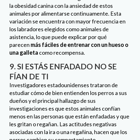
9. SI ESTÁS ENFADADO NO SE
FÍAN DE TI
Investigadores estadounidenses trataron de
estudiar cómo de bien entienden los perros a sus
dueños y el principal hallazgo de sus
investigaciones es que estos animales confían
menos en las personas que están enfadadas y que
les gritan o regañan. Las actitudes negativas
asociadas con la ira o una regañina, hacen que los
perros cambien su comportamiento.
¿Tu mejor amigo se refleja en alguna de estas 9
curiosidades? Nuestras
veterinarias
están
seguras de que si.
[/et_pb_text][/et_pb_column_inner]
[/et_pb_row_inner][/et_pb_column][et_pb_column
type=»1_3″ _builder_version=»3.25″
custom_padding=»|||»