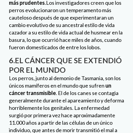
POR EL MUNDO
Los perros, junto al demonio de Tasmania, son los
únicos mamíferos en el mundo que sufren
un
cáncer transmisible
. El de los canes se contagia
generalmente durante el apareamiento y deforma
horriblemente los genitales. La enfermedad
surgió por primera vez hace aproximadamente
11.000 años a partir de las células de un único
individuo, que antes de morir transmitió el mal a
sus congéneres. Este tumor venéreo se
encuentra ahora en perros de todo el mundo y los
investigadores saben cómo y cuándo se propagó
gracias a un estudio genético.La distancia y la
velocidad con la que se extendió sugieren que los
perros
viajaban de forma habitual con
compañeros humanos, a menudo por mar
. Una
de las ramas del árbol evolutivo del cáncer de los