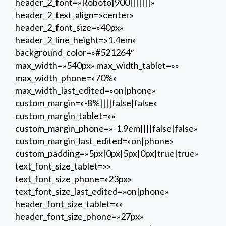
custom_margin_tablet=»»
custom_margin_phone=»-1.9em||||false|false»
custom_margin_last_edited=»on|phone»
custom_padding=»5px|0px|5px|0px|true|true»
text_font_size_tablet=»»
text_font_size_phone=»23px»
text_font_size_last_edited=»on|phone»
header_font_size_tablet=»»
header_font_size_phone=»27px»
header_font_size_last_edited=»on|desktop»
header_2_font_size_tablet=»30px»
header_2_font_size_phone=»24px»
header_2_font_size_last_edited=»on|phone»
z_index_tablet=»500″
text_text_shadow_horizontal_length_tablet=»0px»
text_text_shadow_vertical_length_tablet=»0px»
text_text_shadow_blur_strength_tablet=»1px»
link_text_shadow_horizontal_length_tablet=»0px»