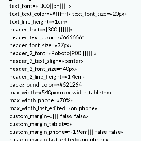
header_2_font_size=»40px»
header_2_line_height=»1.4em»
background_color=»#521264″
max_width=»540px» max_width_tablet=»»
max_width_phone=»70%»
max_width_last_edited=»on|phone»
custom_margin=»||||false|false»
custom_margin_tablet=»»
custom_margin_phone=»-1.9em||||false|false»
custom_margin_last_edited=»on|phone»
custom_padding=»5px|0px|5px|0px|true|true»
text_font_size_tablet=»»
text_font_size_phone=»23px»
text_font_size_last_edited=»on|phone»
header_font_size_tablet=»»
header_font_size_phone=»27px»
header_font_size_last_edited=»on|desktop»
header_2_font_size_tablet=»30px»