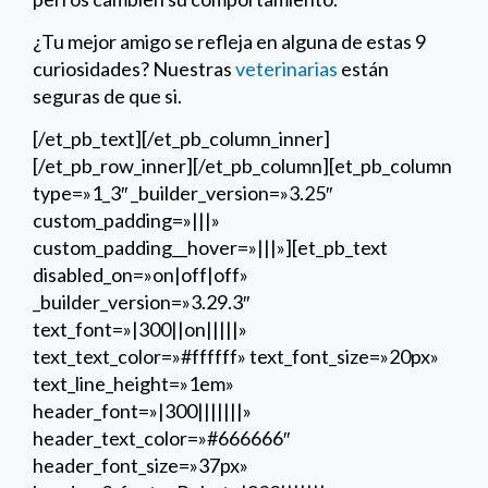
custom_padding__hover=»|||»][et_pb_text
disabled_on=»on|off|off»
_builder_version=»3.29.3″
text_font=»|300||on|||||»
text_text_color=»#ffffff» text_font_size=»20px»
text_line_height=»1em»
header_font=»|300|||||||»
header_text_color=»#666666″
header_font_size=»37px»
header_2_font=»Roboto|900|||||||»
header_2_text_align=»center»
header_2_font_size=»40px»
header_2_line_height=»1.4em»
background_color=»#521264″
max_width=»540px» max_width_tablet=»»
max_width_phone=»70%»
max_width_last_edited=»on|phone»
custom_margin=»-8%||||false|false»