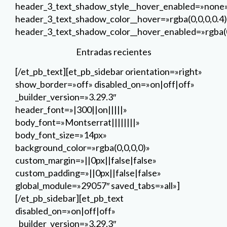
header_font=»|300||on|||||»
body_font=»Montserrat||||||||»
body_font_size=»14px»
background_color=»rgba(0,0,0,0)»
custom_margin=»||0px||false|false»
custom_padding=»||0px||false|false»
global_module=»29057″ saved_tabs=»all»]
[/et_pb_sidebar][et_pb_text
disabled_on=»on|off|off»
_builder_version=»3.29.3″
text_font=»|300||on|||||»
text_text_color=»#ffffff» text_font_size=»20px»
text_line_height=»1em»
header_font=»|300|||||||»
header_text_color=»#666666″
header_font_size=»37px»
header_2_font=»Roboto|900|||||||»
header_2_text_align=»center»