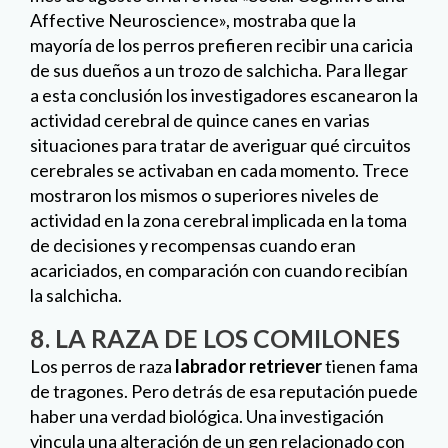
actividad en la zona cerebral implicada en la toma
de decisiones y recompensas cuando eran
acariciados, en comparación con cuando recibían
la salchicha.
8. LA RAZA DE LOS COMILONES
Los perros de raza
labrador retriever
tienen fama
de tragones. Pero detrás de esa reputación puede
haber u
na verdad biológica. Una investigación
vincula una alteración de un gen relacionado con
la obesidad canina con la ansiedad de estos
animales por alimentarse continuamente. Esta
variación se encuentra con mayor frecuencia en
los labradores elegidos como animales de
asistencia, lo que puede explicar por qué
parecen
más fáciles de entrenar con un hueso o
una galleta
como recompensa.