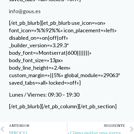
body_line_height=»2.4em»
custom_margin=»||5%» global_module=»29063″
saved_tabs=»all» locked=»off»]
Lunes / Viernes: 09:30 – 19:30
[/et_pb_blurb][/et_pb_column][/et_pb_section]
Ant
ANTERIOR
SIGUIENTE
SIROCO
¿Cómo quitar una garrapata?
CONSEJOS RECIENTES