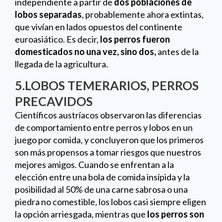
Científicos austríacos observaron las diferencias
de comportamiento entre perros y lobos en un
juego por comida, y concluyeron que los primeros
son más propensos a tomar riesgos que nuestros
mejores amigos. Cuando se enfrentan a la
elección entre una bola de comida insípida y la
posibilidad al 50% de una carne sabrosa o una
piedra no comestible, los lobos casi siempre eligen
la opción arriesgada, mientras que
los perros son
más prudentes
.Los investigadores creen que los
perros evolucionaron un temperamento más
cauteloso después de que experimentaran un
cambio evolutivo de su ancestral estilo de vida
cazador a su estilo de vida actual de husmear en la
basura, lo que ocurrió hace miles de años, cuando
fueron domesticados de entre los lobos.
6.EL CÁNCER QUE SE EXTENDIÓ