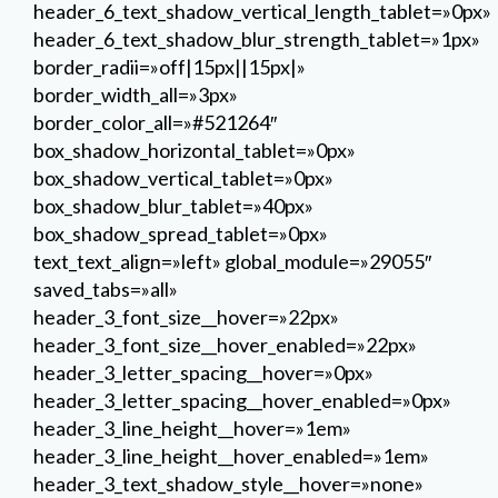
box_shadow_spread_tablet=»0px»
text_text_align=»left» global_module=»29055″
saved_tabs=»all»
header_3_font_size__hover=»22px»
header_3_font_size__hover_enabled=»22px»
header_3_letter_spacing__hover=»0px»
header_3_letter_spacing__hover_enabled=»0px»
header_3_line_height__hover=»1em»
header_3_line_height__hover_enabled=»1em»
header_3_text_shadow_style__hover=»none»
header_3_text_shadow_style__hover_enabled=»none
header_3_text_shadow_color__hover=»rgba(0,0,0,0.4)
header_3_text_shadow_color__hover_enabled=»rgba(0
Entradas recientes
[/et_pb_text][et_pb_sidebar orientation=»right»
show_border=»off» disabled_on=»on|off|off»
_builder_version=»3.29.3″