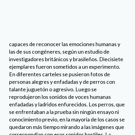
sometidos a un experimento. En diferentes
carteles se pusieron fotos de personas alegres y
enfadadas y de perros con talante juguetón o
agresivo. Luego se reprodujeron los sonidos de
voces humanas enfadadas y ladridos enfurecidos.
Los perros, que se enfrentaban a la prueba sin
ningún ensayo ni conocimiento previo, en la
mayoría de los casos se quedaron más tiempo
mirando a las imágenes que correspondían con
esos sonidos hostiles. La coincidencia fue incluso
mayor con las imágenes de los perros que con las
de las personas.
4. SURGIERON DE LOS LOBOS
DOS VECES
¿Cuándo fueron domesticados los perros por
primera vez? Un arduo debate. Algunos
argumentan que ocurrió en Europa hace unos