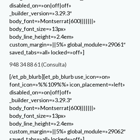
[/et_pb_blurb][et_pb_blurb use_icon=»on»
font_icon=»%%109%%» icon_placement=»left»
disabled_on=»on|off|off»
_builder_version=»3.29.3″
body_font=»Montserrat|600|||||||»
body_font_size=»13px»
body_line_height=»2.4em»
custom_margin=»||5%» global_module=»29062″
saved_tabs=»all» locked=»off»]
info@gous.es
[/et_pb_blurb][et_pb_blurb use_icon=»on»
font_icon=»%%92%%» icon_placement=»left»
disabled_on=»on|off|off»
_builder_version=»3.29.3″
body_font=»Montserrat|600|||||||»
body_font_size=»13px»