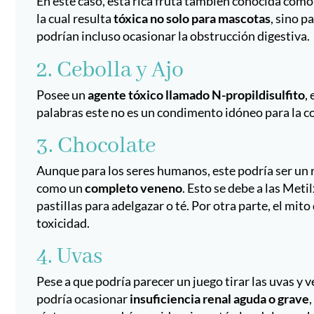
En este caso, esta rica fruta también conocida com
la cual resulta
tóxica no solo para mascotas
, sino p
podrían incluso ocasionar la obstrucción digestiva.
2. Cebolla y Ajo
Posee un
agente tóxico llamado N-propildisulfito
,
palabras este no es un condimento idóneo para la c
3. Chocolate
Aunque para los seres humanos, este podría ser un r
como un
completo veneno
. Esto se debe a las Meti
pastillas para adelgazar o té. Por otra parte, el mi
toxicidad.
4. Uvas
Pese a que podría parecer un juego tirar las uvas y 
podría ocasionar
insuficiencia renal aguda o grave