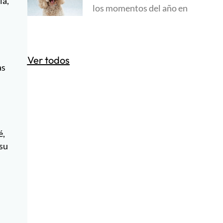
ia,
los momentos del año en
Ver todos
as
é,
 su