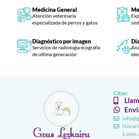
Medicina General
Me
Atención veterinaria
Exp
especializada de perros y gatos
sin
Diagnóstico por imagen
Di
Servicios de radiología ecografía
Anál
de última generación
ele
Citas:
Llam
Envi
info@g
Horari
Lunes 