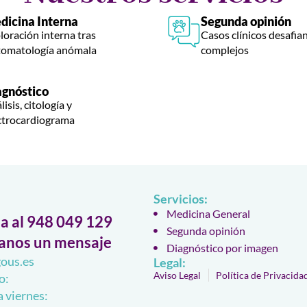
dicina Interna
Segunda opinión
loración interna tras
Casos clínicos desafia
tomatología anómala
complejos
agnóstico
isis, citología y
ctrocardiograma
Servicios:
Medicina General
a al 948 049 129
Segunda opinión
anos un mensaje
Diagnóstico por imagen
ous.es
Legal:
Aviso Legal
Política de Privacida
o:
a viernes: