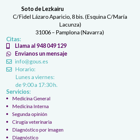
Soto de Lezkairu
C/Fidel Lázaro Aparicio, 8 bis. (Esquina C/María
Lacunza)
31006 – Pamplona (Navarra)
Citas:
Llama al 948 049 129
Envianos un mensaje
info@gous.es
Horario:
Lunes a viernes:
de 9:00 a 17:30 h.
Servicios:
Medicina General
Medicina Interna
Segunda opinión
Cirugía veterinaria
Diagnóstico por imagen
Diagnóstico