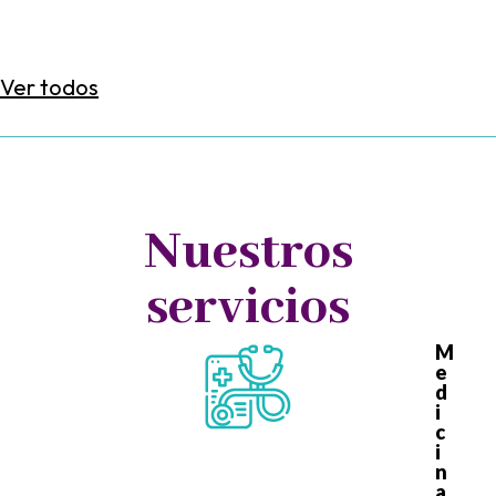
Ver todos
Nuestros
servicios
M
e
d
i
c
i
n
a