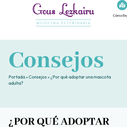
Ir
al
Cómo lle
contenido
Consejos
Portada
»
Consejos
»
¿Por qué adoptar una mascota
adulta?
¿POR QUÉ ADOPTAR