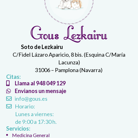
Soto de Lezkairu
C/Fidel Lázaro Aparicio, 8 bis. (Esquina C/María
Lacunza)
31006 – Pamplona (Navarra)
Citas:
Llama al 948 049 129
Envianos un mensaje
info@gous.es
Horario:
Lunes a viernes:
de 9:00 a 17:30 h.
Servicios:
Medicina General